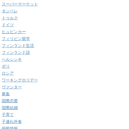
スーパーマーケット
タンペレ
トゥルク
ドイツ
ヒュビンカー
フィリピン留学
フィンランド生活
フィンランド語
ヘルシンキ
ポリ
ロシア
ワーキングホリデー
ヴァンター
募集
国際恋愛
国際結婚
子育て
子連れ外食
掲載情報