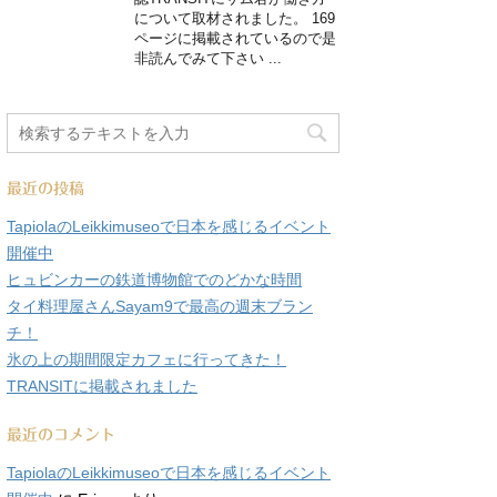
について取材されました。 169
ページに掲載されているので是
非読んでみて下さい ...
最近の投稿
TapiolaのLeikkimuseoで日本を感じるイベント
開催中
ヒュビンカーの鉄道博物館でのどかな時間
タイ料理屋さんSayam9で最高の週末ブラン
チ！
氷の上の期間限定カフェに行ってきた！
TRANSITに掲載されました
最近のコメント
TapiolaのLeikkimuseoで日本を感じるイベント