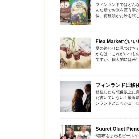
フィンランドではどん
んな所でお米を買う事が
位、何種類かお米を試した
Flea Market
夏の終わりに見つけち
からは「これがいつも
ですが、個人的には来年も
フィンランドに移住
移住したら想像以上に
だ書いていない！最近
ンランドどころかヨーロッ
Suuret Oluet P
6都市をまわるビールイベント