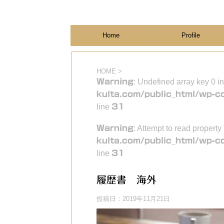
フィンランド国際結婚ブログ
KULTA
Home
Profile
HOME
>
Warning
: Undefined array key 0 i
kulta.com/public_html/wp-c
line
31
Warning
: Attempt to read property
kulta.com/public_html/wp-c
line
31
履歴書 海外
投稿日：
2019年11月21日