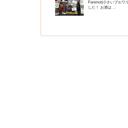
Panimot(小さいブ
した！ お酒は ...