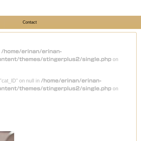
Contact
n
/home/erinan/erinan-
ontent/themes/stingerplus2/single.php
on
 "cat_ID" on null in
/home/erinan/erinan-
ontent/themes/stingerplus2/single.php
on