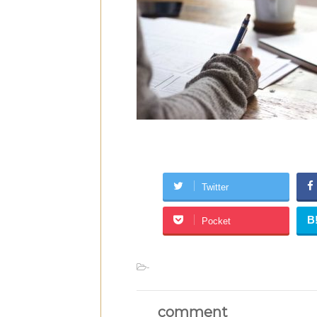
Twitter
B
Pocket
-
comment