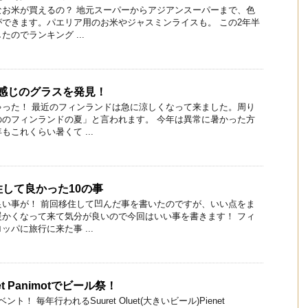
なお米が買えるの？ 地元スーパーからアジアンスーパーまで、色
できます。パエリア用のお米やジャスミンライスも。 この2年半
のでランキング ...
でいい感じのグラスを発見！
ゃった！ 最近のフィンランドは急に涼しくなって来ました。周り
ののフィンランドの夏」と言われます。 今年は異常に暑かった方
これくらい暑くて ...
して良かった10の事
良い事が！ 前回移住して凹んだ事を書いたのですが、いい点をま
暖かくなって来て気分が良いので今回はいい事を書きます！ フィ
パに旅行に来た事 ...
ienet Panimotでビール祭！
！ 毎年行われるSuuret Oluet(大きいビール)Pienet