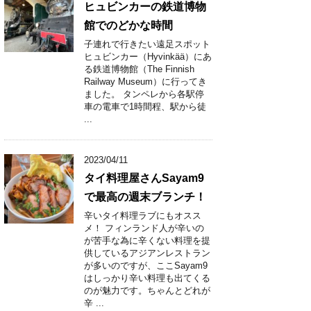
ヒュビンカーの鉄道博物
館でのどかな時間
子連れで行きたい遠足スポット
ヒュビンカー（Hyvinkää）にあ
る鉄道博物館（The Finnish
Railway Museum）に行ってき
ました。 タンペレから各駅停
車の電車で1時間程、駅から徒
...
2023/04/11
タイ料理屋さんSayam9
で最高の週末ブランチ！
辛いタイ料理ラブにもオスス
メ！ フィンランド人が辛いの
が苦手な為に辛くない料理を提
供しているアジアンレストラン
が多いのですが、ここSayam9
はしっかり辛い料理も出てくる
のが魅力です。ちゃんとどれが
辛 ...