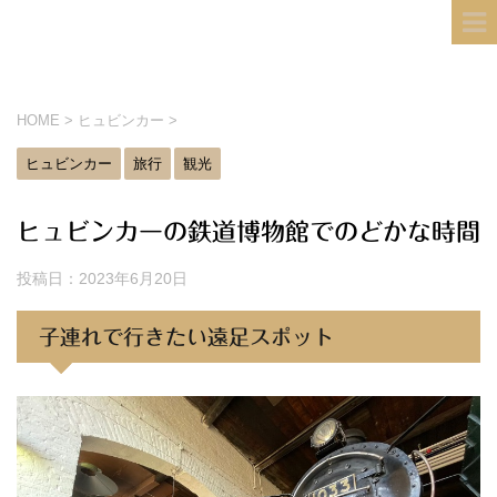
フィンランド国際結婚ブログ
KULTA
HOME
>
ヒュビンカー
>
ヒュビンカー
旅行
観光
ヒュビンカーの鉄道博物館でのどかな時間
投稿日：
2023年6月20日
子連れで行きたい遠足スポット