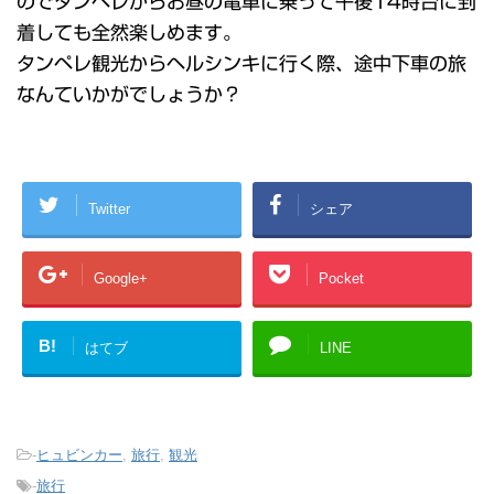
のでタンペレからお昼の電車に乗って午後14時台に到
着しても全然楽しめます。
タンペレ観光からヘルシンキに行く際、途中下車の旅
なんていかがでしょうか？
Twitter
シェア
Google+
Pocket
B!
はてブ
LINE
-
ヒュビンカー
,
旅行
,
観光
-
旅行