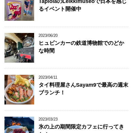
TapiolaのLeikkimuseoで日本を感じ
るイベント開催中
2023/06/20
ヒュビンカーの鉄道博物館でのどか
な時間
2023/04/11
タイ料理屋さんSayam9で最高の週末
ブランチ！
2023/03/23
氷の上の期間限定カフェに行ってき