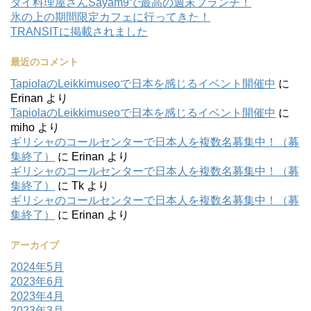
タイ料理屋さんSayam9で最高の週末ブランチ！
氷の上の期間限定カフェに行ってきた！
TRANSITに掲載されました
最近のコメント
TapiolaのLeikkimuseoで日本を感じるイベント開催中
に
Erinan
より
TapiolaのLeikkimuseoで日本を感じるイベント開催中
に
miho
より
ギリシャのコールセンターで日本人を複数名募集中！（募
集終了）
に
Erinan
より
ギリシャのコールセンターで日本人を複数名募集中！（募
集終了）
に
Tk
より
ギリシャのコールセンターで日本人を複数名募集中！（募
集終了）
に
Erinan
より
アーカイブ
2024年5月
2023年6月
2023年4月
2023年3月