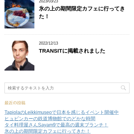
2023/03/23
氷の上の期間限定カフェに行ってき
た！
2022/12/13
TRANSITに掲載されました
最近の投稿
TapiolaのLeikkimuseoで日本を感じるイベント開催中
ヒュビンカーの鉄道博物館でのどかな時間
タイ料理屋さんSayam9で最高の週末ブランチ！
氷の上の期間限定カフェに行ってきた！