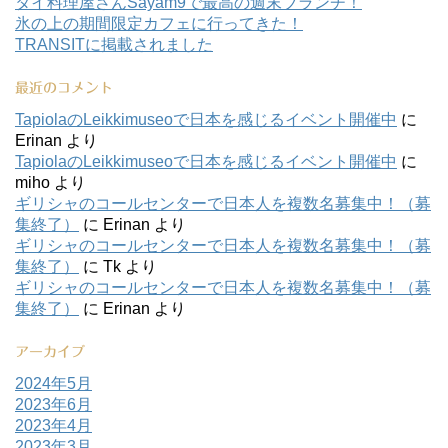
タイ料理屋さんSayam9で最高の週末ブランチ！
氷の上の期間限定カフェに行ってきた！
TRANSITに掲載されました
最近のコメント
TapiolaのLeikkimuseoで日本を感じるイベント開催中
に
Erinan
より
TapiolaのLeikkimuseoで日本を感じるイベント開催中
に
miho
より
ギリシャのコールセンターで日本人を複数名募集中！（募
集終了）
に
Erinan
より
ギリシャのコールセンターで日本人を複数名募集中！（募
集終了）
に
Tk
より
ギリシャのコールセンターで日本人を複数名募集中！（募
集終了）
に
Erinan
より
アーカイブ
2024年5月
2023年6月
2023年4月
2023年3月