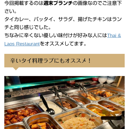
今回掲載するのは
週末ブランチ
の画像なのでご注意下
さい。
タイカレー、パッタイ、サラダ、揚げたチキンはラン
チと同じ感じでした。
ちなみに辛くない優しい味付けが好みな人には
Thai &
Laos Restaurant
をオススメしてます。
辛いタイ料理ラブにもオススメ！