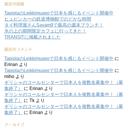
最近の投稿
TapiolaのLeikkimuseoで日本を感じるイベント開催中
ヒュビンカーの鉄道博物館でのどかな時間
タイ料理屋さんSayam9で最高の週末ブランチ！
氷の上の期間限定カフェに行ってきた！
TRANSITに掲載されました
最近のコメント
TapiolaのLeikkimuseoで日本を感じるイベント開催中
に
Erinan
より
TapiolaのLeikkimuseoで日本を感じるイベント開催中
に
miho
より
ギリシャのコールセンターで日本人を複数名募集中！（募
集終了）
に
Erinan
より
ギリシャのコールセンターで日本人を複数名募集中！（募
集終了）
に
Tk
より
ギリシャのコールセンターで日本人を複数名募集中！（募
集終了）
に
Erinan
より
アーカイブ