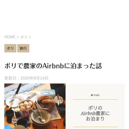
HOME
>
ポリ
>
ポリ
旅行
ポリで農家のAirbnbに泊まった話
更新日：
2020年8月14日