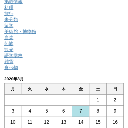
掲載情報
料理
旅行
未分類
留学
美術館・博物館
自炊
船旅
観光
語学学校
雑貨
食べ物
2026年8月
月
火
水
木
金
土
日
1
2
3
4
5
6
7
8
9
10
11
12
13
14
15
16