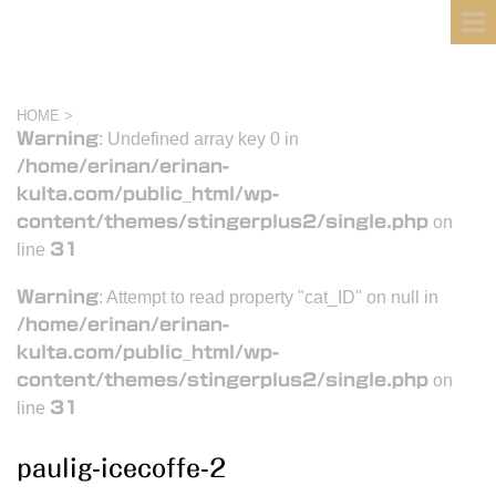
フィンランド国際結婚ブログ
KULTA
HOME
>
Warning
: Undefined array key 0 in
/home/erinan/erinan-
kulta.com/public_html/wp-
content/themes/stingerplus2/single.php
on
line
31
Warning
: Attempt to read property "cat_ID" on null in
/home/erinan/erinan-
kulta.com/public_html/wp-
content/themes/stingerplus2/single.php
on
line
31
paulig-icecoffe-2