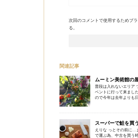
次回のコメントで使用するためブラ
る。
関連記事
ムーミン美術館の
普段は入れないエリア
ベントに行って来ました
ので今年は去年よりも日数
スーパーで鮭を買
えりな っとその前に…
で運ぶ為、中古を買う時