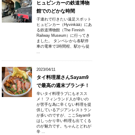
ヒュビンカーの鉄道博物
館でのどかな時間
子連れで行きたい遠足スポット
ヒュビンカー（Hyvinkää）にあ
る鉄道博物館（The Finnish
Railway Museum）に行ってき
ました。 タンペレから各駅停
車の電車で1時間程、駅から徒
...
2023/04/11
タイ料理屋さんSayam9
で最高の週末ブランチ！
辛いタイ料理ラブにもオスス
メ！ フィンランド人が辛いの
が苦手な為に辛くない料理を提
供しているアジアンレストラン
が多いのですが、ここSayam9
はしっかり辛い料理も出てくる
のが魅力です。ちゃんとどれが
辛 ...