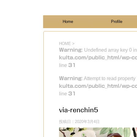
フィンランド国際結婚ブログ
KULTA
Home
Profile
HOME
>
Warning
: Undefined array key 0 i
kulta.com/public_html/wp-c
line
31
Warning
: Attempt to read property
kulta.com/public_html/wp-c
line
31
via-renchin5
投稿日：
2020年3月4日