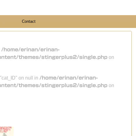
Contact
n
/home/erinan/erinan-
ontent/themes/stingerplus2/single.php
on
 "cat_ID" on null in
/home/erinan/erinan-
ontent/themes/stingerplus2/single.php
on