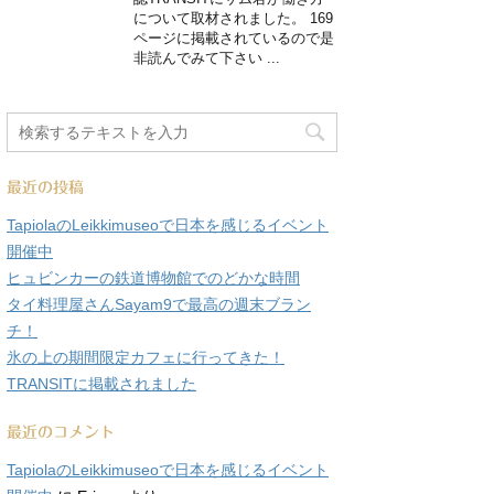
について取材されました。 169
ページに掲載されているので是
非読んでみて下さい ...
最近の投稿
TapiolaのLeikkimuseoで日本を感じるイベント
開催中
ヒュビンカーの鉄道博物館でのどかな時間
タイ料理屋さんSayam9で最高の週末ブラン
チ！
氷の上の期間限定カフェに行ってきた！
TRANSITに掲載されました
最近のコメント
TapiolaのLeikkimuseoで日本を感じるイベント