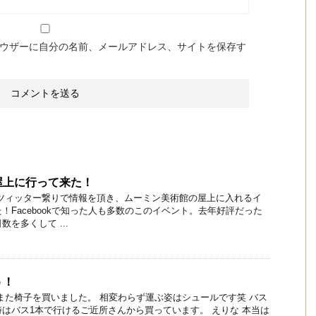
ウザーに自分の名前、メールアドレス、サイトを保存す
屋上に行って来た！
 ツィッター繋りで情報を頂き、ムーミン美術館の屋上に入れるイ
！Facebookで知った人も多数のこのイベント。去年好評だった
を多くして ...
う！
また椅子を買いました。 相変わらず運ぶ姿はシュールです笑 バス
はバス1本で行けるご近所さんから買っています。 えりな 本当は