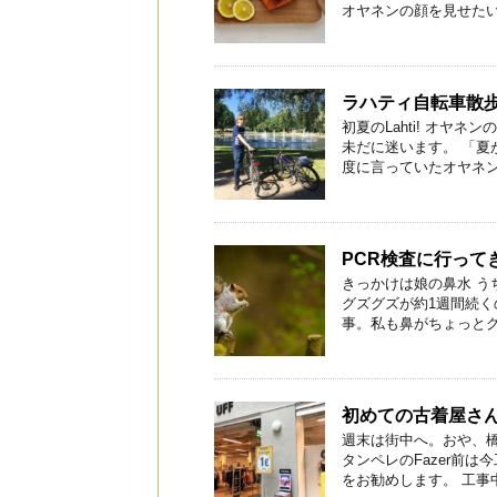
オヤネンの顔を見せたいの
ラハティ自転車散
初夏のLahti! オヤ
未だに迷います。 「
度に言っていたオヤネン。
PCR検査に行って
きっかけは娘の鼻水 う
グズグズが約1週間続
事。私も鼻がちょっとグズ
初めての古着屋さ
週末は街中へ。おや、橋
タンペレのFazer前は
をお勧めします。 工事中の