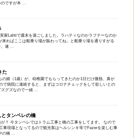
ですが本 ...
歩
ネンの実家Lahtiで週末を過ごしました。ラハティなのかラフテーなのか
夏が来ればここは船乗り場が賑わってね」と船乗り場を通りすがる
遂 ...
きた
ちの娘（1歳）が、幼稚園でもらってきたのか1日だけ微熱、鼻が
くので病院に連絡すると、まずはコロナチェックをして欲しいとの
グズなので一緒 ...
んとタンペレの橋
が？ 今タンペレではトラム工事と橋の工事をしてます。 なので
今工事現場となってるので観光客はヘルシンキ等でFazerを楽しむ事
橋 ...