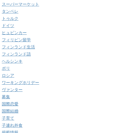
スーパーマーケット
タンペレ
トゥルク
ドイツ
ヒュビンカー
フィリピン留学
フィンランド生活
フィンランド語
ヘルシンキ
ポリ
ロシア
ワーキングホリデー
ヴァンター
募集
国際恋愛
国際結婚
子育て
子連れ外食
掲載情報