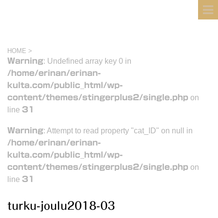
フィンランド国際結婚ブログ
KULTA
HOME
>
Warning
: Undefined array key 0 in
/home/erinan/erinan-
kulta.com/public_html/wp-
content/themes/stingerplus2/single.php
on
line
31
Warning
: Attempt to read property "cat_ID" on null in
/home/erinan/erinan-
kulta.com/public_html/wp-
content/themes/stingerplus2/single.php
on
line
31
turku-joulu2018-03