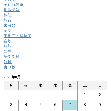
子連れ外食
掲載情報
料理
旅行
未分類
留学
美術館・博物館
自炊
船旅
観光
語学学校
雑貨
食べ物
2026年8月
月
火
水
木
金
土
日
1
2
3
4
5
6
7
8
9