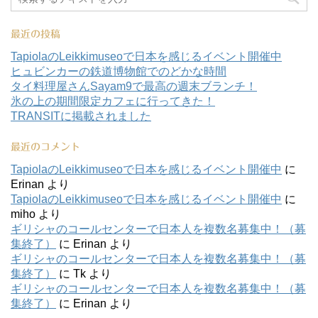
最近の投稿
TapiolaのLeikkimuseoで日本を感じるイベント開催中
ヒュビンカーの鉄道博物館でのどかな時間
タイ料理屋さんSayam9で最高の週末ブランチ！
氷の上の期間限定カフェに行ってきた！
TRANSITに掲載されました
最近のコメント
TapiolaのLeikkimuseoで日本を感じるイベント開催中
に
Erinan
より
TapiolaのLeikkimuseoで日本を感じるイベント開催中
に
miho
より
ギリシャのコールセンターで日本人を複数名募集中！（募
集終了）
に
Erinan
より
ギリシャのコールセンターで日本人を複数名募集中！（募
集終了）
に
Tk
より
ギリシャのコールセンターで日本人を複数名募集中！（募
集終了）
に
Erinan
より