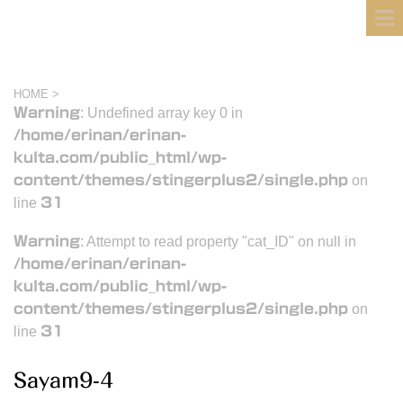
フィンランド国際結婚ブログ
KULTA
HOME
>
Warning
: Undefined array key 0 in
/home/erinan/erinan-
kulta.com/public_html/wp-
content/themes/stingerplus2/single.php
on
line
31
Warning
: Attempt to read property "cat_ID" on null in
/home/erinan/erinan-
kulta.com/public_html/wp-
content/themes/stingerplus2/single.php
on
line
31
Sayam9-4