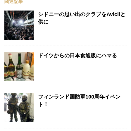
関連記事
シドニーの思い出のクラブをAviciiと
供に
ドイツからの日本食通販にハマる
フィンランド国防軍100周年イベン
ト！