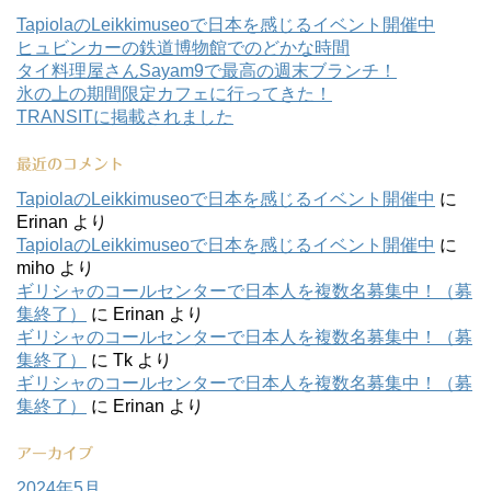
TapiolaのLeikkimuseoで日本を感じるイベント開催中
ヒュビンカーの鉄道博物館でのどかな時間
タイ料理屋さんSayam9で最高の週末ブランチ！
氷の上の期間限定カフェに行ってきた！
TRANSITに掲載されました
最近のコメント
TapiolaのLeikkimuseoで日本を感じるイベント開催中
に
Erinan
より
TapiolaのLeikkimuseoで日本を感じるイベント開催中
に
miho
より
ギリシャのコールセンターで日本人を複数名募集中！（募
集終了）
に
Erinan
より
ギリシャのコールセンターで日本人を複数名募集中！（募
集終了）
に
Tk
より
ギリシャのコールセンターで日本人を複数名募集中！（募
集終了）
に
Erinan
より
アーカイブ
2024年5月