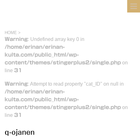
フィンランド国際結婚ブログ
KULTA
HOME
>
Warning
: Undefined array key 0 in
/home/erinan/erinan-
kulta.com/public_html/wp-
content/themes/stingerplus2/single.php
on
line
31
Warning
: Attempt to read property "cat_ID" on null in
/home/erinan/erinan-
kulta.com/public_html/wp-
content/themes/stingerplus2/single.php
on
line
31
q-ojanen