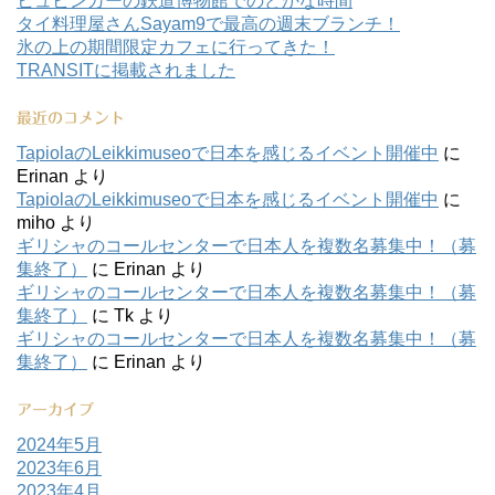
ヒュビンカーの鉄道博物館でのどかな時間
タイ料理屋さんSayam9で最高の週末ブランチ！
氷の上の期間限定カフェに行ってきた！
TRANSITに掲載されました
最近のコメント
TapiolaのLeikkimuseoで日本を感じるイベント開催中
に
Erinan
より
TapiolaのLeikkimuseoで日本を感じるイベント開催中
に
miho
より
ギリシャのコールセンターで日本人を複数名募集中！（募
集終了）
に
Erinan
より
ギリシャのコールセンターで日本人を複数名募集中！（募
集終了）
に
Tk
より
ギリシャのコールセンターで日本人を複数名募集中！（募
集終了）
に
Erinan
より
アーカイブ
2024年5月
2023年6月
2023年4月