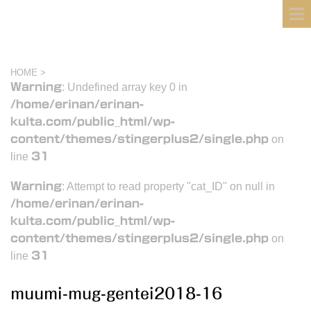
フィンランド国際結婚ブログ
KULTA
HOME
>
Warning
: Undefined array key 0 in
/home/erinan/erinan-
kulta.com/public_html/wp-
content/themes/stingerplus2/single.php
on
line
31
Warning
: Attempt to read property "cat_ID" on null in
/home/erinan/erinan-
kulta.com/public_html/wp-
content/themes/stingerplus2/single.php
on
line
31
muumi-mug-gentei2018-16