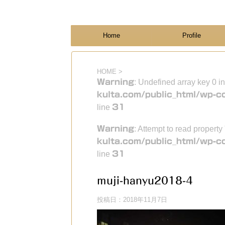
フィンランド国際結婚ブログ
KULTA
Home
Profile
HOME
>
Warning
: Undefined array key 0 i
kulta.com/public_html/wp-c
line
31
Warning
: Attempt to read property
kulta.com/public_html/wp-c
line
31
muji-hanyu2018-4
投稿日：
2018年11月7日