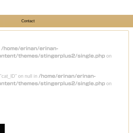
Contact
n
/home/erinan/erinan-
ontent/themes/stingerplus2/single.php
on
 "cat_ID" on null in
/home/erinan/erinan-
ontent/themes/stingerplus2/single.php
on