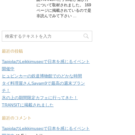
について取材されました。 169
ページに掲載されているので是
非読んでみて下さい ...
最近の投稿
TapiolaのLeikkimuseoで日本を感じるイベント
開催中
ヒュビンカーの鉄道博物館でのどかな時間
タイ料理屋さんSayam9で最高の週末ブラン
チ！
氷の上の期間限定カフェに行ってきた！
TRANSITに掲載されました
最近のコメント
TapiolaのLeikkimuseoで日本を感じるイベント