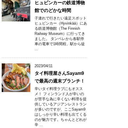
ヒュビンカーの鉄道博物
館でのどかな時間
子連れで行きたい遠足スポット
ヒュビンカー（Hyvinkää）にあ
る鉄道博物館（The Finnish
Railway Museum）に行ってき
ました。 タンペレから各駅停
車の電車で1時間程、駅から徒
...
2023/04/11
タイ料理屋さんSayam9
で最高の週末ブランチ！
辛いタイ料理ラブにもオスス
メ！ フィンランド人が辛いの
が苦手な為に辛くない料理を提
供しているアジアンレストラン
が多いのですが、ここSayam9
はしっかり辛い料理も出てくる
のが魅力です。ちゃんとどれが
辛 ...