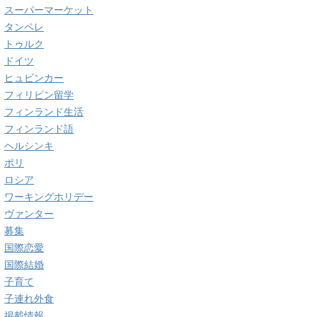
スーパーマーケット
タンペレ
トゥルク
ドイツ
ヒュビンカー
フィリピン留学
フィンランド生活
フィンランド語
ヘルシンキ
ポリ
ロシア
ワーキングホリデー
ヴァンター
募集
国際恋愛
国際結婚
子育て
子連れ外食
掲載情報