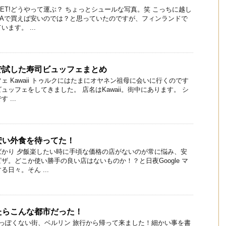
ET!どうやって運ぶ？ ちょっとシュールな写真。笑 こっちに越し
EAで買えば安いのでは？と思っていたのですが、フィンランドで
ます。 ...
で試した寿司ビュッフェまとめ
ェ Kawaii トゥルクにはたまにオヤネン祖母に会いに行くのです
ュッフェをしてきました。 店名はKawaii。街中にあります。 シ
...
安い外食を待ってた！
ばかり 夕飯楽したい時に手頃な価格の店がないのが常に悩み、安
ザ。どこか使い勝手の良い店はないものか！？と日夜Google マ
日々。そん ...
たらこんな都市だった！
っぽくない街、ベルリン 旅行から帰って来ました！細かい事を書