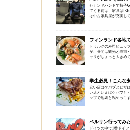
セカンドハンドで椅子G
てくる前は、家具はIK
は中古家具屋が充実してい
フィンランド各地
トゥルクの寿司ビュッフ
が、昼間は観光と寿司ビ
ャリがちょっと大きめです 
学生必見！こんな
安い店はケバブとピザ
い店といえばケバブとピ
ップで地図と睨めっこする
ベルリン行ってみ
ドイツの中で1番ドイツ