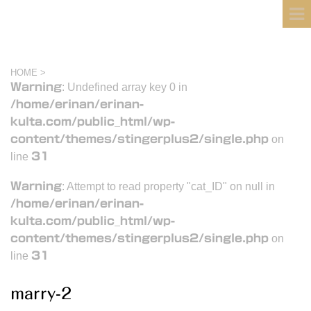
フィンランド国際結婚ブログ
KULTA
HOME
>
Warning
: Undefined array key 0 in
/home/erinan/erinan-
kulta.com/public_html/wp-
content/themes/stingerplus2/single.php
on
line
31
Warning
: Attempt to read property "cat_ID" on null in
/home/erinan/erinan-
kulta.com/public_html/wp-
content/themes/stingerplus2/single.php
on
line
31
marry-2