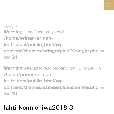
フィンランド国際結婚ブログ
KULTA
HOME
>
Warning
: Undefined array key 0 in
/home/erinan/erinan-
kulta.com/public_html/wp-
content/themes/stingerplus2/single.php
on
line
31
Warning
: Attempt to read property "cat_ID" on null in
/home/erinan/erinan-
kulta.com/public_html/wp-
content/themes/stingerplus2/single.php
on
line
31
lahti-Konnichiwa2018-3