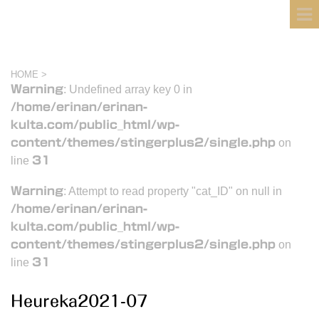
フィンランド国際結婚ブログ
KULTA
HOME
>
Warning
: Undefined array key 0 in
/home/erinan/erinan-
kulta.com/public_html/wp-
content/themes/stingerplus2/single.php
on
line
31
Warning
: Attempt to read property "cat_ID" on null in
/home/erinan/erinan-
kulta.com/public_html/wp-
content/themes/stingerplus2/single.php
on
line
31
Heureka2021-07