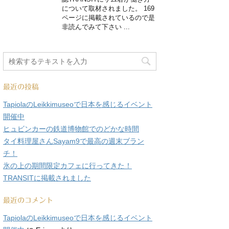
について取材されました。 169
ページに掲載されているので是
非読んでみて下さい ...
最近の投稿
TapiolaのLeikkimuseoで日本を感じるイベント
開催中
ヒュビンカーの鉄道博物館でのどかな時間
タイ料理屋さんSayam9で最高の週末ブラン
チ！
氷の上の期間限定カフェに行ってきた！
TRANSITに掲載されました
最近のコメント
TapiolaのLeikkimuseoで日本を感じるイベント