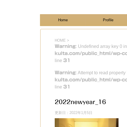
フィンランド国際結婚ブログ
KULTA
Home
Profile
HOME
>
Warning
: Undefined array key 0 i
kulta.com/public_html/wp-c
line
31
Warning
: Attempt to read property
kulta.com/public_html/wp-c
line
31
2022newyear_16
更新日：
2022年1月5日