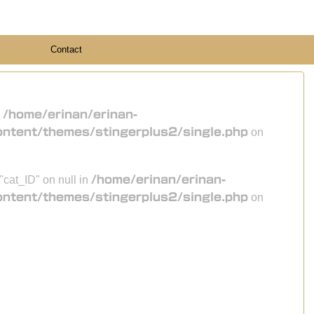
Contact
n
/home/erinan/erinan-
ontent/themes/stingerplus2/single.php
on
 "cat_ID" on null in
/home/erinan/erinan-
ontent/themes/stingerplus2/single.php
on