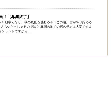
企画！【募集終了】
い！ 肌寒くなり、秋の気配を感じる今日この頃。雪が降り始める
う方もいらっしゃるのでは？ 異国の地での宿の予約は大変ですよ
ンランドですから ...