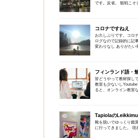
です。反省。 観戦こそし
コロナですねえ
お久しぶりです。コロ
ログなので記録的に記事
変わりなし ありがたい事
フィンランド語・
皆どうやって教材探し
教室も少ないしYout
ると、オンライン教室な事
TapiolaのLei
靴を脱いでゆっくり鑑賞できる！
に行ってきました。 現在