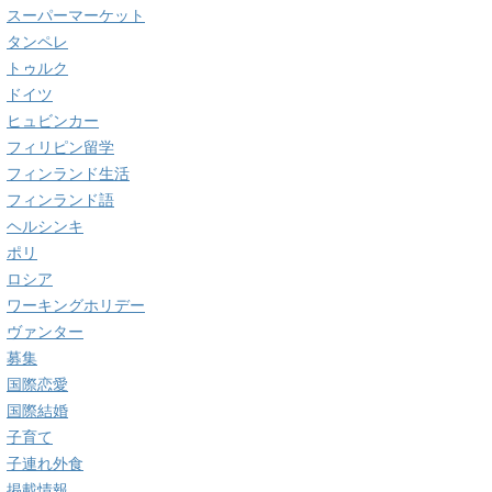
スーパーマーケット
タンペレ
トゥルク
ドイツ
ヒュビンカー
フィリピン留学
フィンランド生活
フィンランド語
ヘルシンキ
ポリ
ロシア
ワーキングホリデー
ヴァンター
募集
国際恋愛
国際結婚
子育て
子連れ外食
掲載情報