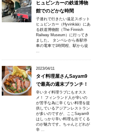
ヒュビンカーの鉄道博物
館でのどかな時間
子連れで行きたい遠足スポット
ヒュビンカー（Hyvinkää）にあ
る鉄道博物館（The Finnish
Railway Museum）に行ってき
ました。 タンペレから各駅停
車の電車で1時間程、駅から徒
...
2023/04/11
タイ料理屋さんSayam9
で最高の週末ブランチ！
辛いタイ料理ラブにもオスス
メ！ フィンランド人が辛いの
が苦手な為に辛くない料理を提
供しているアジアンレストラン
が多いのですが、ここSayam9
はしっかり辛い料理も出てくる
のが魅力です。ちゃんとどれが
辛 ...