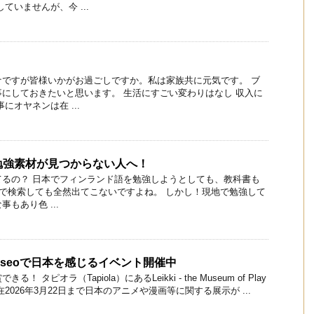
ていませんが、今 ...
ナですが皆様いかがお過ごしですか。私は家族共に元気です。 ブ
にしておきたいと思います。 生活にすごい変わりはなし 収入に
にオヤネンは在 ...
勉強素材が見つからない人へ！
てるの？ 日本でフィンランド語を勉強しようとしても、教科書も
ubeで検索しても全然出てこないですよね。 しかし！現地で勉強して
もあり色 ...
kkimuseoで日本を感じるイベント開催中
 タピオラ（Tapiola）にあるLeikki - the Museum of Play
2026年3月22日まで日本のアニメや漫画等に関する展示が ...