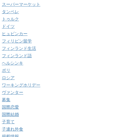
スーパーマーケット
タンペレ
トゥルク
ドイツ
ヒュビンカー
フィリピン留学
フィンランド生活
フィンランド語
ヘルシンキ
ポリ
ロシア
ワーキングホリデー
ヴァンター
募集
国際恋愛
国際結婚
子育て
子連れ外食
掲載情報