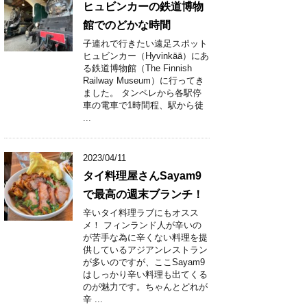
ヒュビンカーの鉄道博物
館でのどかな時間
子連れで行きたい遠足スポット
ヒュビンカー（Hyvinkää）にあ
る鉄道博物館（The Finnish
Railway Museum）に行ってき
ました。 タンペレから各駅停
車の電車で1時間程、駅から徒
...
2023/04/11
タイ料理屋さんSayam9
で最高の週末ブランチ！
辛いタイ料理ラブにもオスス
メ！ フィンランド人が辛いの
が苦手な為に辛くない料理を提
供しているアジアンレストラン
が多いのですが、ここSayam9
はしっかり辛い料理も出てくる
のが魅力です。ちゃんとどれが
辛 ...