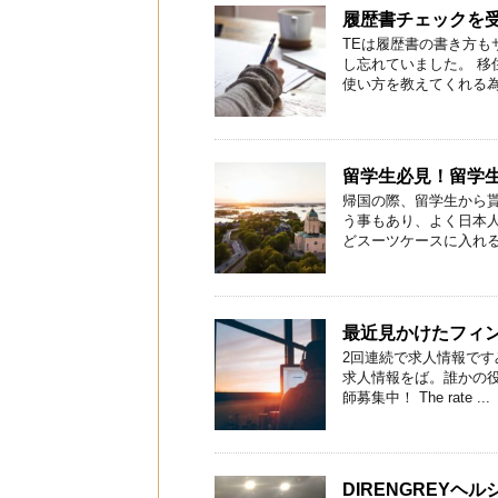
履歴書チェックを
TEは履歴書の書き方も
し忘れていました。 移住
使い方を教えてくれる為 .
留学生必見！留学
帰国の際、留学生から
う事もあり、よく日本
どスーツケースに入れる程
最近見かけたフィ
2回連続で求人情報です
求人情報をば。誰かの役に
師募集中！ The rate ...
DIRENGREYヘ