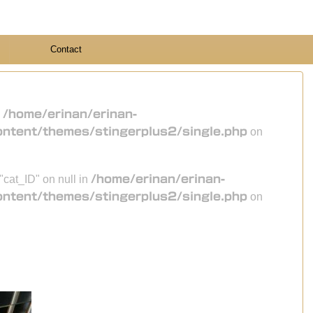
Contact
n
/home/erinan/erinan-
ontent/themes/stingerplus2/single.php
on
 "cat_ID" on null in
/home/erinan/erinan-
ontent/themes/stingerplus2/single.php
on