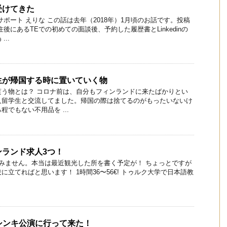
受けてきた
サポート えりな この話は去年（2018年）1月頃のお話です。投稿
後にあるTEでの初めての面談後、予約した履歴書とLinkedinの
..
生が帰国する時に置いていく物
貰う物とは？ コロナ前は、自分もフィンランドに来たばかりとい
人留学生と交流してました。帰国の際は捨てるのがもったいないけ
でもない不用品を ...
ンランド求人3つ！
みません。本当は最近観光した所を書く予定が！ ちょっとですが
立てればと思います！ 1時間36〜56€! トゥルク大学で日本語教
ルシンキ公演に行って来た！