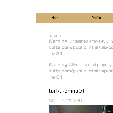
フィンランド国際結婚ブログ
KULTA
Home
Profile
HOME
>
Warning
: Undefined array key 0 i
kulta.com/public_html/wp-c
line
31
Warning
: Attempt to read property
kulta.com/public_html/wp-c
line
31
turku-china01
投稿日：
2022年7月4日