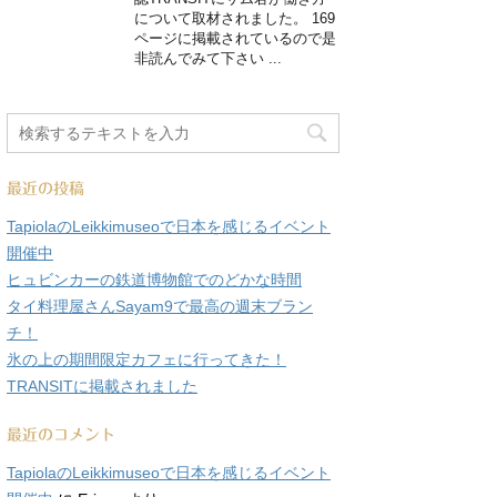
について取材されました。 169
ページに掲載されているので是
非読んでみて下さい ...
最近の投稿
TapiolaのLeikkimuseoで日本を感じるイベント
開催中
ヒュビンカーの鉄道博物館でのどかな時間
タイ料理屋さんSayam9で最高の週末ブラン
チ！
氷の上の期間限定カフェに行ってきた！
TRANSITに掲載されました
最近のコメント
TapiolaのLeikkimuseoで日本を感じるイベント