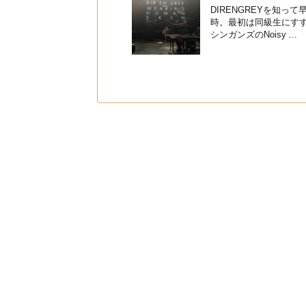
DIRENGREYを知って
時。最初は同級生にす
シンガンズのNoisy ...