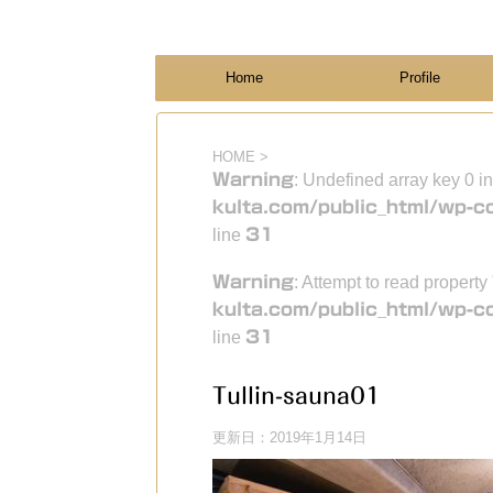
フィンランド国際結婚ブログ
KULTA
Home
Profile
HOME
>
Warning
: Undefined array key 0 i
kulta.com/public_html/wp-c
line
31
Warning
: Attempt to read property
kulta.com/public_html/wp-c
line
31
Tullin-sauna01
更新日：
2019年1月14日