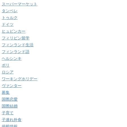
スーパーマーケット
タンペレ
トゥルク
ドイツ
ヒュビンカー
フィリピン留学
フィンランド生活
フィンランド語
ヘルシンキ
ポリ
ロシア
ワーキングホリデー
ヴァンター
募集
国際恋愛
国際結婚
子育て
子連れ外食
掲載情報