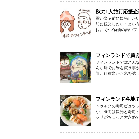
秋の1人旅行応援
雪が降る前に観光した
前に観光したい！とい
ね。 かつ物価の高いフィ
フィンランドで買
フィンランドではどん
んな所でお米を買う事が
位、何種類かお米を試した
フィンランド各地
トゥルクの寿司ビュッフ
が、昼間は観光と寿司ビ
ャリがちょっと大きめです 