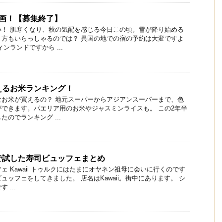
企画！【募集終了】
い！ 肌寒くなり、秋の気配を感じる今日この頃。雪が降り始める
う方もいらっしゃるのでは？ 異国の地での宿の予約は大変ですよ
ンランドですから ...
えるお米ランキング！
なお米が買えるの？ 地元スーパーからアジアンスーパーまで、色
できます。パエリア用のお米やジャスミンライスも。 この2年半
のでランキング ...
で試した寿司ビュッフェまとめ
ェ Kawaii トゥルクにはたまにオヤネン祖母に会いに行くのです
ュッフェをしてきました。 店名はKawaii。街中にあります。 シ
...