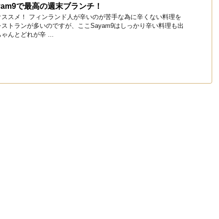
yam9で最高の週末ブランチ！
オススメ！ フィンランド人が辛いのが苦手な為に辛くない料理を
ストランが多いのですが、ここSayam9はしっかり辛い料理も出
んとどれが辛 ...