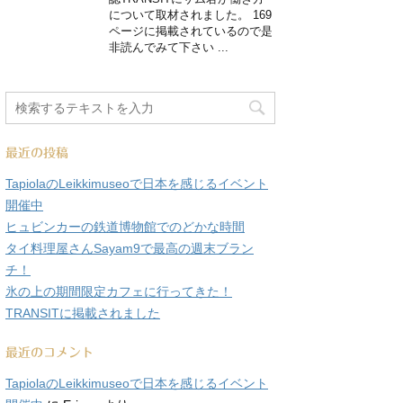
について取材されました。 169
ページに掲載されているので是
非読んでみて下さい ...
最近の投稿
TapiolaのLeikkimuseoで日本を感じるイベント
開催中
ヒュビンカーの鉄道博物館でのどかな時間
タイ料理屋さんSayam9で最高の週末ブラン
チ！
氷の上の期間限定カフェに行ってきた！
TRANSITに掲載されました
最近のコメント
TapiolaのLeikkimuseoで日本を感じるイベント