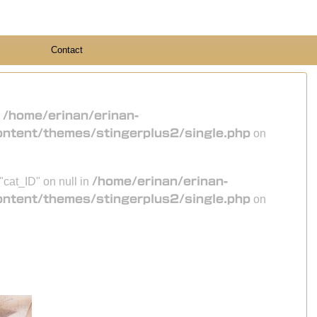
Contact
n
/home/erinan/erinan-
ontent/themes/stingerplus2/single.php
on
 "cat_ID" on null in
/home/erinan/erinan-
ontent/themes/stingerplus2/single.php
on