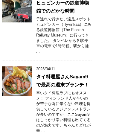
ヒュビンカーの鉄道博物
館でのどかな時間
子連れで行きたい遠足スポット
ヒュビンカー（Hyvinkää）にあ
る鉄道博物館（The Finnish
Railway Museum）に行ってき
ました。 タンペレから各駅停
車の電車で1時間程、駅から徒
...
2023/04/11
タイ料理屋さんSayam9
で最高の週末ブランチ！
辛いタイ料理ラブにもオスス
メ！ フィンランド人が辛いの
が苦手な為に辛くない料理を提
供しているアジアンレストラン
が多いのですが、ここSayam9
はしっかり辛い料理も出てくる
のが魅力です。ちゃんとどれが
辛 ...