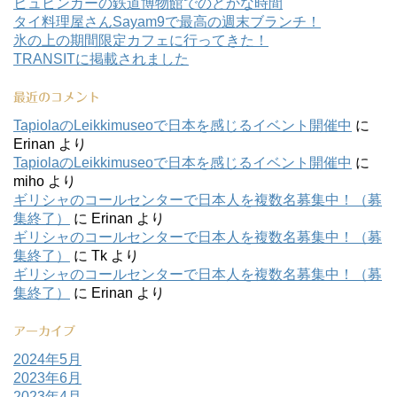
ヒュビンカーの鉄道博物館でのどかな時間
タイ料理屋さんSayam9で最高の週末ブランチ！
氷の上の期間限定カフェに行ってきた！
TRANSITに掲載されました
最近のコメント
TapiolaのLeikkimuseoで日本を感じるイベント開催中
に
Erinan
より
TapiolaのLeikkimuseoで日本を感じるイベント開催中
に
miho
より
ギリシャのコールセンターで日本人を複数名募集中！（募
集終了）
に
Erinan
より
ギリシャのコールセンターで日本人を複数名募集中！（募
集終了）
に
Tk
より
ギリシャのコールセンターで日本人を複数名募集中！（募
集終了）
に
Erinan
より
アーカイブ
2024年5月
2023年6月
2023年4月