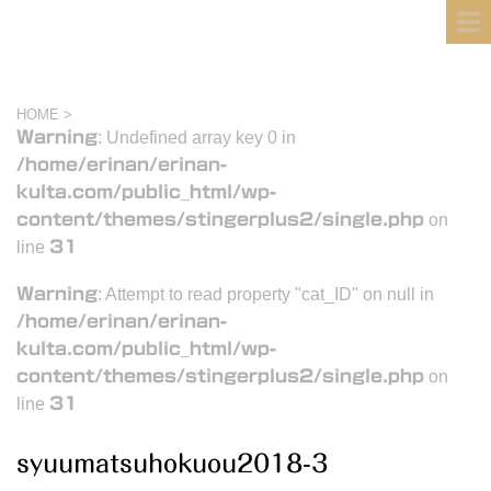
フィンランド国際結婚ブログ
KULTA
HOME
>
Warning
: Undefined array key 0 in
/home/erinan/erinan-
kulta.com/public_html/wp-
content/themes/stingerplus2/single.php
on
line
31
Warning
: Attempt to read property "cat_ID" on null in
/home/erinan/erinan-
kulta.com/public_html/wp-
content/themes/stingerplus2/single.php
on
line
31
syuumatsuhokuou2018-3