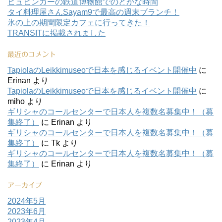
ヒュビンカーの鉄道博物館でのどかな時間
タイ料理屋さんSayam9で最高の週末ブランチ！
氷の上の期間限定カフェに行ってきた！
TRANSITに掲載されました
最近のコメント
TapiolaのLeikkimuseoで日本を感じるイベント開催中
に
Erinan
より
TapiolaのLeikkimuseoで日本を感じるイベント開催中
に
miho
より
ギリシャのコールセンターで日本人を複数名募集中！（募
集終了）
に
Erinan
より
ギリシャのコールセンターで日本人を複数名募集中！（募
集終了）
に
Tk
より
ギリシャのコールセンターで日本人を複数名募集中！（募
集終了）
に
Erinan
より
アーカイブ
2024年5月
2023年6月
2023年4月