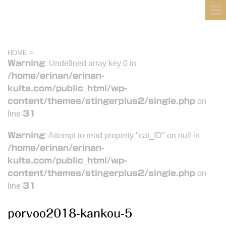
フィンランド国際結婚ブログ
KULTA
HOME
>
Warning
: Undefined array key 0 in
/home/erinan/erinan-
kulta.com/public_html/wp-
content/themes/stingerplus2/single.php
on
line
31
Warning
: Attempt to read property "cat_ID" on null in
/home/erinan/erinan-
kulta.com/public_html/wp-
content/themes/stingerplus2/single.php
on
line
31
porvoo2018-kankou-5