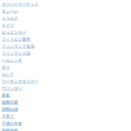
スーパーマーケット
タンペレ
トゥルク
ドイツ
ヒュビンカー
フィリピン留学
フィンランド生活
フィンランド語
ヘルシンキ
ポリ
ロシア
ワーキングホリデー
ヴァンター
募集
国際恋愛
国際結婚
子育て
子連れ外食
掲載情報