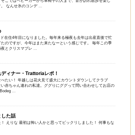
。そこではベビーカーから車椅子の人まで、皆が訪れ散歩を楽し
 なんせ氷のコンデ ...
め
ンド在住4年目になりました。毎年来る極夜も去年は出産直後で忙
ぎたのですが、今年はまた来たなーという感じです。 毎年この季
とクリスマプレ ...
ィナー・Trattoriaレポ！
食べたい！ 年越しは花火見て盛大にカウントダウンしてクラブ
ない赤ちゃん連れの私達。ググりにググって問い合わせしてお店の
deg ...
とした話
！ えりな 最初は怖い人かと思ってビックリしました！ 何事もな