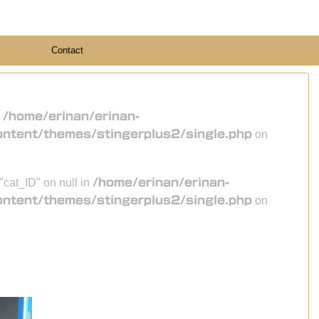
Contact
n
/home/erinan/erinan-
ontent/themes/stingerplus2/single.php
on
 "cat_ID" on null in
/home/erinan/erinan-
ontent/themes/stingerplus2/single.php
on