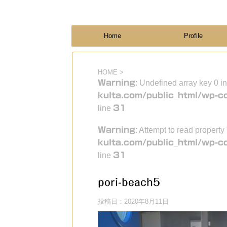
フィンランド国際結婚ブログ
KULTA
Home
Profile
HOME
>
Warning
: Undefined array key 0 i
kulta.com/public_html/wp-c
line
31
Warning
: Attempt to read property
kulta.com/public_html/wp-c
line
31
pori-beach5
投稿日：
2020年8月11日