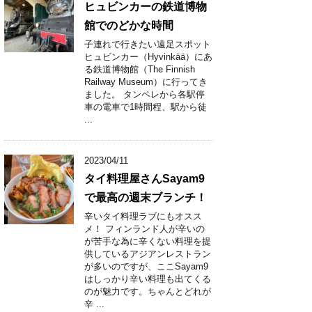
ヒュビンカーの鉄道博物
館でのどかな時間
子連れで行きたい遠足スポット
ヒュビンカー（Hyvinkää）にあ
る鉄道博物館（The Finnish
Railway Museum）に行ってき
ました。 タンペレから各駅停
車の電車で1時間程、駅から徒
...
2023/04/11
タイ料理屋さんSayam9
で最高の週末ブランチ！
辛いタイ料理ラブにもオスス
メ！ フィンランド人が辛いの
が苦手な為に辛くない料理を提
供しているアジアンレストラン
が多いのですが、ここSayam9
はしっかり辛い料理も出てくる
のが魅力です。ちゃんとどれが
辛 ...