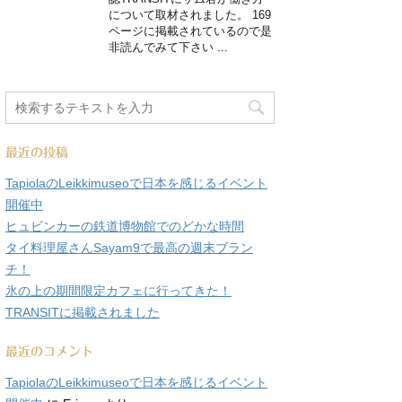
について取材されました。 169
ページに掲載されているので是
非読んでみて下さい ...
最近の投稿
TapiolaのLeikkimuseoで日本を感じるイベント
開催中
ヒュビンカーの鉄道博物館でのどかな時間
タイ料理屋さんSayam9で最高の週末ブラン
チ！
氷の上の期間限定カフェに行ってきた！
TRANSITに掲載されました
最近のコメント
TapiolaのLeikkimuseoで日本を感じるイベント