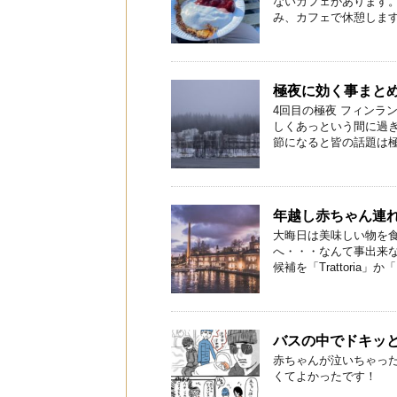
ないカフェがあります
み、カフェで休憩します。
極夜に効く事まと
4回目の極夜 フィンラ
しくあっという間に過
節になると皆の話題は極夜
年越し赤ちゃん連れデ
大晦日は美味しい物を
へ・・・なんて事出来
候補を「Trattoria」か「Bo
バスの中でドキッ
赤ちゃんが泣いちゃった
くてよかったです！