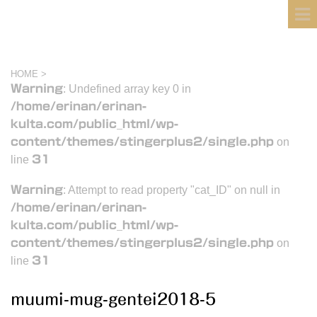
フィンランド国際結婚ブログ
KULTA
HOME
>
Warning
: Undefined array key 0 in
/home/erinan/erinan-
kulta.com/public_html/wp-
content/themes/stingerplus2/single.php
on
line
31
Warning
: Attempt to read property "cat_ID" on null in
/home/erinan/erinan-
kulta.com/public_html/wp-
content/themes/stingerplus2/single.php
on
line
31
muumi-mug-gentei2018-5