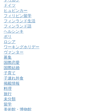
トゥルク
ドイツ
ヒュビンカー
フィリピン留学
フィンランド生活
フィンランド語
ヘルシンキ
ポリ
ロシア
ワーキングホリデー
ヴァンター
募集
国際恋愛
国際結婚
子育て
子連れ外食
掲載情報
料理
旅行
未分類
留学
美術館・博物館