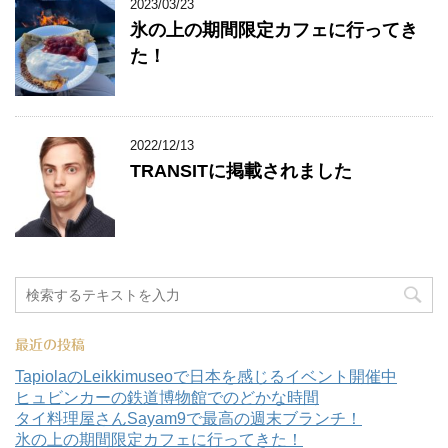
2023/03/23
氷の上の期間限定カフェに行ってき
た！
2022/12/13
TRANSITに掲載されました
最近の投稿
TapiolaのLeikkimuseoで日本を感じるイベント開催中
ヒュビンカーの鉄道博物館でのどかな時間
タイ料理屋さんSayam9で最高の週末ブランチ！
氷の上の期間限定カフェに行ってきた！