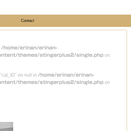
Contact
n
/home/erinan/erinan-
ontent/themes/stingerplus2/single.php
on
 "cat_ID" on null in
/home/erinan/erinan-
ontent/themes/stingerplus2/single.php
on