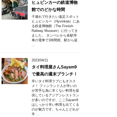
ヒュビンカーの鉄道博物
館でのどかな時間
子連れで行きたい遠足スポット
ヒュビンカー（Hyvinkää）にあ
る鉄道博物館（The Finnish
Railway Museum）に行ってき
ました。 タンペレから各駅停
車の電車で1時間程、駅から徒
...
2023/04/11
タイ料理屋さんSayam9
で最高の週末ブランチ！
辛いタイ料理ラブにもオスス
メ！ フィンランド人が辛いの
が苦手な為に辛くない料理を提
供しているアジアンレストラン
が多いのですが、ここSayam9
はしっかり辛い料理も出てくる
のが魅力です。ちゃんとどれが
辛 ...