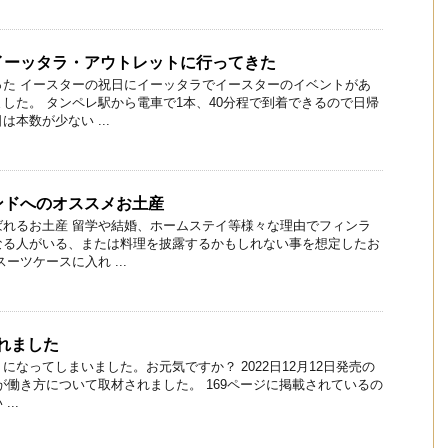
イーッタラ・アウトレットに行ってきた
った イースターの祝日にイーッタラでイースターのイベントがあ
した。 タンペレ駅から電車で1本、40分程で到着できるので日帰
本数が少ない ...
ンドへのオススメお土産
ばれるお土産 留学や結婚、ホームステイ等様々な理由でフィンラ
なる人がいる、または料理を披露するかもしれない事を想定したお
ーツケースに入れ ...
されました
になってしまいました。お元気ですか？ 2022日12月12日発売の
君が働き方について取材されました。 169ページに掲載されているの
..