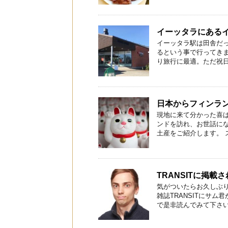
イーッタラにある
イーッタラ駅は田舎だ
るという事で行ってきま
り旅行に最適。ただ祝日は
日本からフィンラ
現地に来て分かった喜
ンドを訪れ、お世話に
土産をご紹介します。 ス
TRANSITに掲載
気がついたらお久しぶり
雑誌TRANSITにサム
で是非読んでみて下さい .