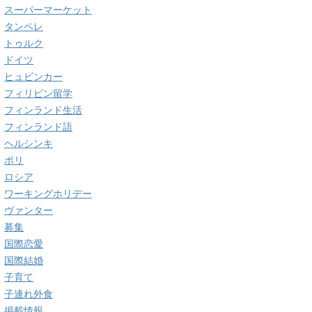
スーパーマーケット
タンペレ
トゥルク
ドイツ
ヒュビンカー
フィリピン留学
フィンランド生活
フィンランド語
ヘルシンキ
ポリ
ロシア
ワーキングホリデー
ヴァンター
募集
国際恋愛
国際結婚
子育て
子連れ外食
掲載情報