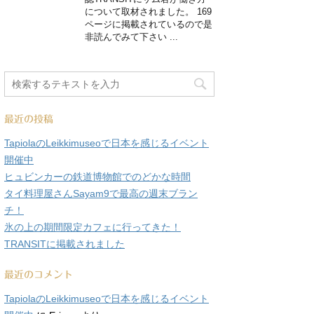
について取材されました。 169
ページに掲載されているので是
非読んでみて下さい ...
最近の投稿
TapiolaのLeikkimuseoで日本を感じるイベント
開催中
ヒュビンカーの鉄道博物館でのどかな時間
タイ料理屋さんSayam9で最高の週末ブラン
チ！
氷の上の期間限定カフェに行ってきた！
TRANSITに掲載されました
最近のコメント
TapiolaのLeikkimuseoで日本を感じるイベント