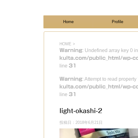
フィンランド国際結婚ブログ
KULTA
Home
Profile
HOME
>
Warning
: Undefined array key 0 i
kulta.com/public_html/wp-c
line
31
Warning
: Attempt to read property
kulta.com/public_html/wp-c
line
31
light-okashi-2
投稿日：
2018年6月21日