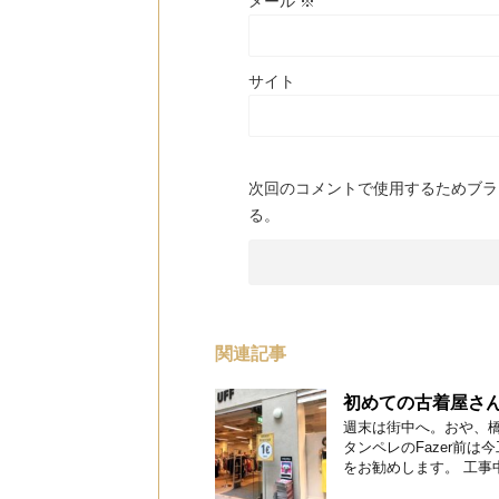
メール
※
サイト
次回のコメントで使用するためブラ
る。
関連記事
初めての古着屋さ
週末は街中へ。おや、橋
タンペレのFazer前は
をお勧めします。 工事中の