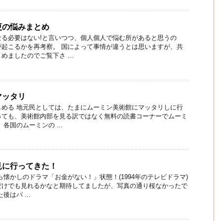
更の悩みまとめ
なる必要はない!と言いつつ、個人個人で悩む所があると思うの
が起こるかを再考察。 国によって事情が違うとは思いますが、共
ましたのでご覧下さ ...
マッタリ
しめる 地元民としては、たまにムーミン美術館にマッタリしに行
っても、美術館内部を見る訳ではなく無料の読書コーナーでムーミ
各国のムーミンの ...
見に行ってきた！
ら懐かしのドラマ「お金がない！」状態！(1994年のテレビドラマ)
だけでも見れるかなと期待してましたが、写真の通り桜なかったで
はバ ...