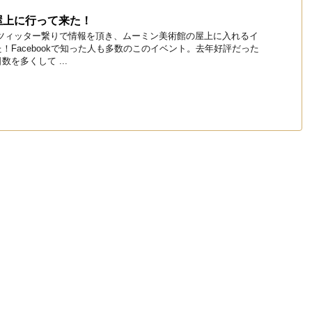
屋上に行って来た！
 ツィッター繋りで情報を頂き、ムーミン美術館の屋上に入れるイ
！Facebookで知った人も多数のこのイベント。去年好評だった
を多くして ...