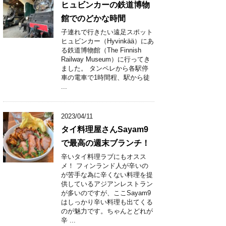
ヒュビンカーの鉄道博物
館でのどかな時間
子連れで行きたい遠足スポット
ヒュビンカー（Hyvinkää）にあ
る鉄道博物館（The Finnish
Railway Museum）に行ってき
ました。 タンペレから各駅停
車の電車で1時間程、駅から徒
...
2023/04/11
タイ料理屋さんSayam9
で最高の週末ブランチ！
辛いタイ料理ラブにもオスス
メ！ フィンランド人が辛いの
が苦手な為に辛くない料理を提
供しているアジアンレストラン
が多いのですが、ここSayam9
はしっかり辛い料理も出てくる
のが魅力です。ちゃんとどれが
辛 ...