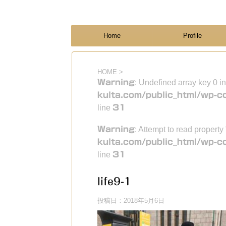
フィンランド国際結婚ブログ
KULTA
Home
Profile
HOME
>
Warning
: Undefined array key 0 i
kulta.com/public_html/wp-c
line
31
Warning
: Attempt to read property
kulta.com/public_html/wp-c
line
31
life9-1
投稿日：
2018年5月6日