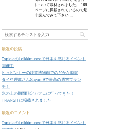
について取材されました。 169
ページに掲載されているので是
非読んでみて下さい ...
最近の投稿
TapiolaのLeikkimuseoで日本を感じるイベント
開催中
ヒュビンカーの鉄道博物館でのどかな時間
タイ料理屋さんSayam9で最高の週末ブラン
チ！
氷の上の期間限定カフェに行ってきた！
TRANSITに掲載されました
最近のコメント
TapiolaのLeikkimuseoで日本を感じるイベント