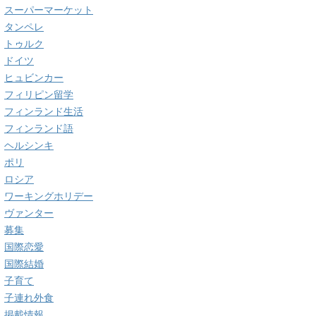
スーパーマーケット
タンペレ
トゥルク
ドイツ
ヒュビンカー
フィリピン留学
フィンランド生活
フィンランド語
ヘルシンキ
ポリ
ロシア
ワーキングホリデー
ヴァンター
募集
国際恋愛
国際結婚
子育て
子連れ外食
掲載情報