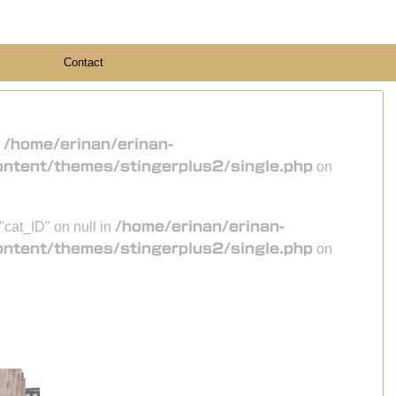
Contact
n
/home/erinan/erinan-
ontent/themes/stingerplus2/single.php
on
 "cat_ID" on null in
/home/erinan/erinan-
ontent/themes/stingerplus2/single.php
on