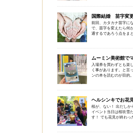
国際結婚 苗字変
前回、カタカナ苗字に
で、苗字を変えたら何
通するであろう点をまとめ
ムーミン美術館で
入場券を買わずとも楽
く事があります。と言
ンの本を読むのが目的。 
ヘルシンキでお花
桜が、ない！ 出だしか
イベント当日は桜吹雪
す！ でも花見が終わった後