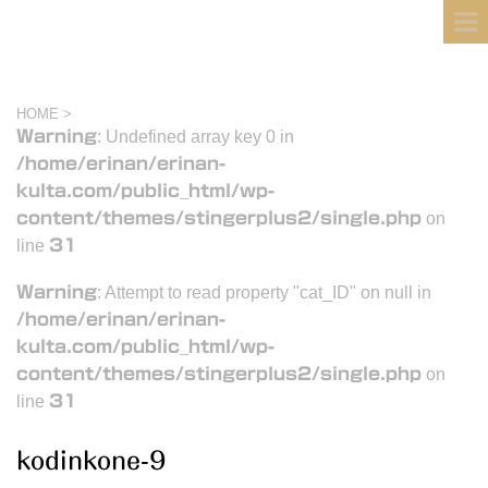
フィンランド国際結婚ブログ
KULTA
HOME
>
Warning
: Undefined array key 0 in
/home/erinan/erinan-
kulta.com/public_html/wp-
content/themes/stingerplus2/single.php
on
line
31
Warning
: Attempt to read property "cat_ID" on null in
/home/erinan/erinan-
kulta.com/public_html/wp-
content/themes/stingerplus2/single.php
on
line
31
kodinkone-9