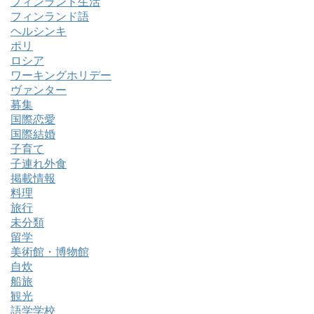
フィンランド生活
フィンランド語
ヘルシンキ
ポリ
ロシア
ワーキングホリデー
ヴァンター
募集
国際恋愛
国際結婚
子育て
子連れ外食
掲載情報
料理
旅行
未分類
留学
美術館・博物館
自炊
船旅
観光
語学学校