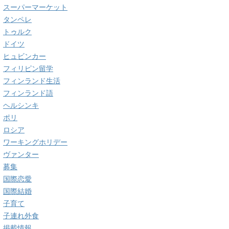
スーパーマーケット
タンペレ
トゥルク
ドイツ
ヒュビンカー
フィリピン留学
フィンランド生活
フィンランド語
ヘルシンキ
ポリ
ロシア
ワーキングホリデー
ヴァンター
募集
国際恋愛
国際結婚
子育て
子連れ外食
掲載情報