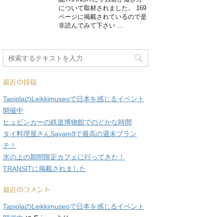
について取材されました。 169
ページに掲載されているので是
非読んでみて下さい ...
最近の投稿
TapiolaのLeikkimuseoで日本を感じるイベント
開催中
ヒュビンカーの鉄道博物館でのどかな時間
タイ料理屋さんSayam9で最高の週末ブラン
チ！
氷の上の期間限定カフェに行ってきた！
TRANSITに掲載されました
最近のコメント
TapiolaのLeikkimuseoで日本を感じるイベント