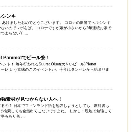
ヘルシンキ
 あけましたおめでとうございます。 コロナの影響でヘルシンキ
ないのでレポをば。 コロナですが娘が小さいから2年連続お家で
らないYl ...
ienet Panimotでビール祭！
！ 毎年行われるSuuret Oluet(大きいビール)Pienet
ルワリー)という意味のこのイベントが、今年はタンペレから始まりま
勉強素材が見つからない人へ！
てるの？ 日本でフィンランド語を勉強しようとしても、教科書も
ubeで検索しても全然出てこないですよね。 しかし！現地で勉強して
もあり色 ...