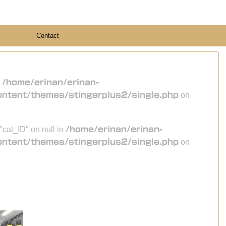
Contact
n
/home/erinan/erinan-
ontent/themes/stingerplus2/single.php
on
 "cat_ID" on null in
/home/erinan/erinan-
ontent/themes/stingerplus2/single.php
on