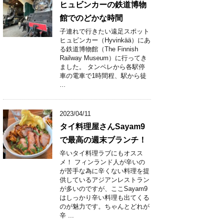
ヒュビンカーの鉄道博物
館でのどかな時間
子連れで行きたい遠足スポット
ヒュビンカー（Hyvinkää）にあ
る鉄道博物館（The Finnish
Railway Museum）に行ってき
ました。 タンペレから各駅停
車の電車で1時間程、駅から徒
...
2023/04/11
タイ料理屋さんSayam9
で最高の週末ブランチ！
辛いタイ料理ラブにもオスス
メ！ フィンランド人が辛いの
が苦手な為に辛くない料理を提
供しているアジアンレストラン
が多いのですが、ここSayam9
はしっかり辛い料理も出てくる
のが魅力です。ちゃんとどれが
辛 ...