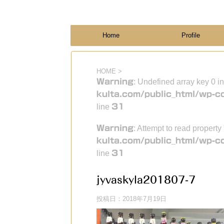
フィンランド国際結婚ブログ
KULTA
Home
Profile
HOME
>
Warning
: Undefined array key 0 i
kulta.com/public_html/wp-c
line
31
Warning
: Attempt to read property
kulta.com/public_html/wp-c
line
31
jyvaskyla201807-7
投稿日：
2018年7月19日