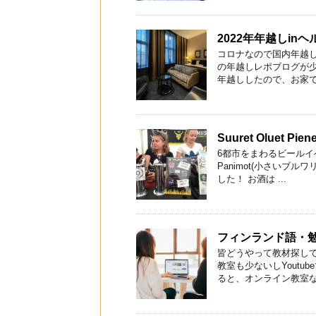
2022年年越しin
コロナなので国内年越し
の年越しレポブログが少
年越ししたので、お家でつま
Suuret Oluet P
6都市をまわるビールイベント
Panimot(小さいブ
した！ お酒は ...
フィンランド語・
皆どうやって教材探し
教室も少ないしYout
ると、オンライン教室な事