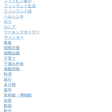
フィリピン留学
フィンランド生活
フィンランド語
ヘルシンキ
ポリ
ロシア
ワーキングホリデー
ヴァンター
募集
国際恋愛
国際結婚
子育て
子連れ外食
掲載情報
料理
旅行
未分類
留学
美術館・博物館
自炊
船旅
観光