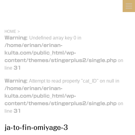
フィンランド国際結婚ブログ
KULTA
HOME
>
Warning
: Undefined array key 0 in
/home/erinan/erinan-
kulta.com/public_html/wp-
content/themes/stingerplus2/single.php
on
line
31
Warning
: Attempt to read property "cat_ID" on null in
/home/erinan/erinan-
kulta.com/public_html/wp-
content/themes/stingerplus2/single.php
on
line
31
ja-to-fin-omiyage-3