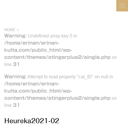
フィンランド国際結婚ブログ
KULTA
HOME
>
Warning
: Undefined array key 0 in
/home/erinan/erinan-
kulta.com/public_html/wp-
content/themes/stingerplus2/single.php
on
line
31
Warning
: Attempt to read property "cat_ID" on null in
/home/erinan/erinan-
kulta.com/public_html/wp-
content/themes/stingerplus2/single.php
on
line
31
Heureka2021-02