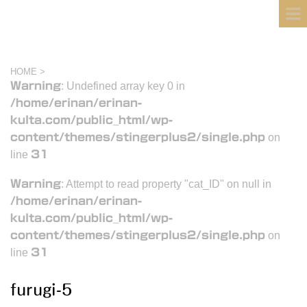
フィンランド国際結婚ブログ
KULTA
HOME
>
Warning
: Undefined array key 0 in
/home/erinan/erinan-
kulta.com/public_html/wp-
content/themes/stingerplus2/single.php
on
line
31
Warning
: Attempt to read property "cat_ID" on null in
/home/erinan/erinan-
kulta.com/public_html/wp-
content/themes/stingerplus2/single.php
on
line
31
furugi-5