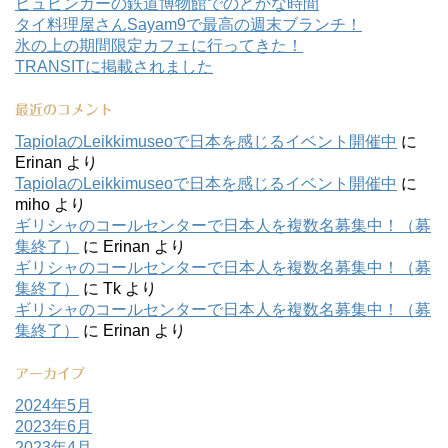
ヒュビンカーの鉄道博物館でのどかな時間
タイ料理屋さんSayam9で最高の週末ブランチ！
氷の上の期間限定カフェに行ってきた！
TRANSITに掲載されました
最近のコメント
TapiolaのLeikkimuseoで日本を感じるイベント開催中
に
Erinan
より
TapiolaのLeikkimuseoで日本を感じるイベント開催中
に
miho
より
ギリシャのコールセンターで日本人を複数名募集中！（募
集終了）
に
Erinan
より
ギリシャのコールセンターで日本人を複数名募集中！（募
集終了）
に
Tk
より
ギリシャのコールセンターで日本人を複数名募集中！（募
集終了）
に
Erinan
より
アーカイブ
2024年5月
2023年6月
2023年4月