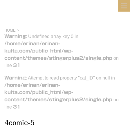
フィンランド国際結婚ブログ
KULTA
HOME
>
Warning
: Undefined array key 0 in
/home/erinan/erinan-
kulta.com/public_html/wp-
content/themes/stingerplus2/single.php
on
line
31
Warning
: Attempt to read property "cat_ID" on null in
/home/erinan/erinan-
kulta.com/public_html/wp-
content/themes/stingerplus2/single.php
on
line
31
4comic-5