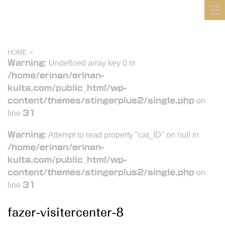
フィンランド国際結婚ブログ
KULTA
HOME
>
Warning
: Undefined array key 0 in
/home/erinan/erinan-
kulta.com/public_html/wp-
content/themes/stingerplus2/single.php
on
line
31
Warning
: Attempt to read property "cat_ID" on null in
/home/erinan/erinan-
kulta.com/public_html/wp-
content/themes/stingerplus2/single.php
on
line
31
fazer-visitercenter-8