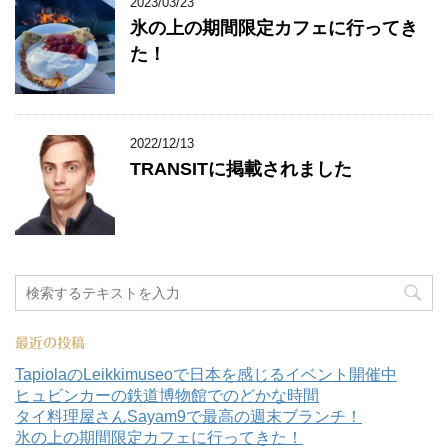
2023/03/23
氷の上の期間限定カフェに行ってき
た！
2022/12/13
TRANSITに掲載されました
最近の投稿
TapiolaのLeikkimuseoで日本を感じるイベント開催中
ヒュビンカーの鉄道博物館でのどかな時間
タイ料理屋さんSayam9で最高の週末ブランチ！
氷の上の期間限定カフェに行ってきた！