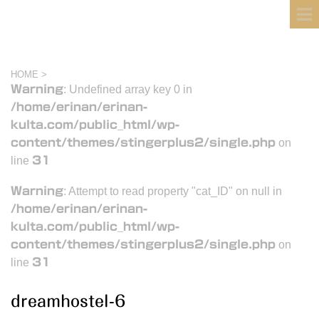
フィンランド国際結婚ブログ
KULTA
HOME
>
Warning
: Undefined array key 0 in
/home/erinan/erinan-
kulta.com/public_html/wp-
content/themes/stingerplus2/single.php
on
line
31
Warning
: Attempt to read property "cat_ID" on null in
/home/erinan/erinan-
kulta.com/public_html/wp-
content/themes/stingerplus2/single.php
on
line
31
dreamhostel-6