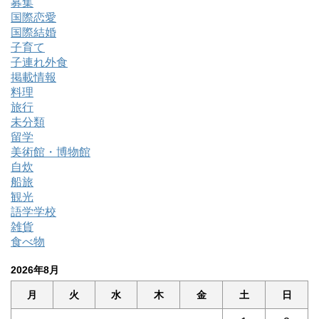
募集
国際恋愛
国際結婚
子育て
子連れ外食
掲載情報
料理
旅行
未分類
留学
美術館・博物館
自炊
船旅
観光
語学学校
雑貨
食べ物
2026年8月
月
火
水
木
金
土
日