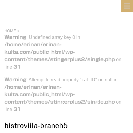
フィンランド国際結婚ブログ
KULTA
HOME
>
Warning
: Undefined array key 0 in
/home/erinan/erinan-
kulta.com/public_html/wp-
content/themes/stingerplus2/single.php
on
line
31
Warning
: Attempt to read property "cat_ID" on null in
/home/erinan/erinan-
kulta.com/public_html/wp-
content/themes/stingerplus2/single.php
on
line
31
bistroviila-branch5