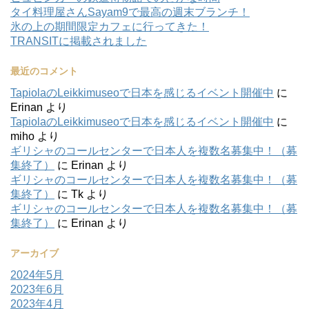
タイ料理屋さんSayam9で最高の週末ブランチ！
氷の上の期間限定カフェに行ってきた！
TRANSITに掲載されました
最近のコメント
TapiolaのLeikkimuseoで日本を感じるイベント開催中
に
Erinan
より
TapiolaのLeikkimuseoで日本を感じるイベント開催中
に
miho
より
ギリシャのコールセンターで日本人を複数名募集中！（募
集終了）
に
Erinan
より
ギリシャのコールセンターで日本人を複数名募集中！（募
集終了）
に
Tk
より
ギリシャのコールセンターで日本人を複数名募集中！（募
集終了）
に
Erinan
より
アーカイブ
2024年5月
2023年6月
2023年4月