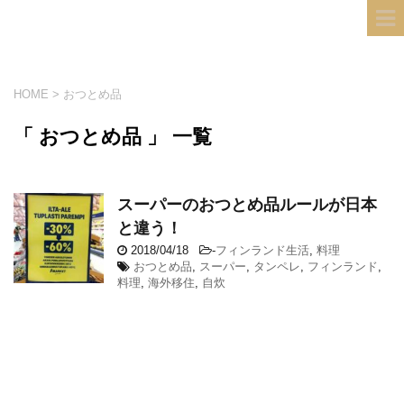
フィンランド国際結婚ブログ
KULTA
HOME
>
おつとめ品
「 おつとめ品 」 一覧
スーパーのおつとめ品ルールが日本
と違う！
2018/04/18
-
フィンランド生活
,
料理
おつとめ品
,
スーパー
,
タンペレ
,
フィンランド
,
料理
,
海外移住
,
自炊