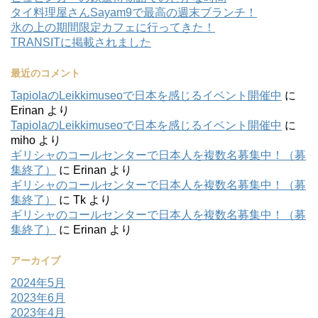
タイ料理屋さんSayam9で最高の週末ブランチ！
氷の上の期間限定カフェに行ってきた！
TRANSITに掲載されました
最近のコメント
TapiolaのLeikkimuseoで日本を感じるイベント開催中
に
Erinan
より
TapiolaのLeikkimuseoで日本を感じるイベント開催中
に
miho
より
ギリシャのコールセンターで日本人を複数名募集中！（募
集終了）
に
Erinan
より
ギリシャのコールセンターで日本人を複数名募集中！（募
集終了）
に
Tk
より
ギリシャのコールセンターで日本人を複数名募集中！（募
集終了）
に
Erinan
より
アーカイブ
2024年5月
2023年6月
2023年4月