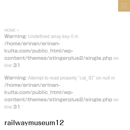
フィンランド国際結婚ブログ
KULTA
HOME
>
Warning
: Undefined array key 0 in
/home/erinan/erinan-
kulta.com/public_html/wp-
content/themes/stingerplus2/single.php
on
line
31
Warning
: Attempt to read property "cat_ID" on null in
/home/erinan/erinan-
kulta.com/public_html/wp-
content/themes/stingerplus2/single.php
on
line
31
railwaymuseum12