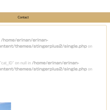
Contact
n
/home/erinan/erinan-
ontent/themes/stingerplus2/single.php
on
 "cat_ID" on null in
/home/erinan/erinan-
ontent/themes/stingerplus2/single.php
on