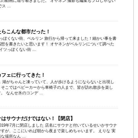
の動画に辿り着きました。 オヤネン 撮影も編集もプロじゃない
 ...
たらこんな都市だった！
っぽくない街、ベルリン 旅行から帰って来ました！細かい事を書
感想を書きたいと思います！ オヤネンがベルリンについて調べた
ツっぽくない街 ...
カフェに行ってきた！
ェ 湖がちゃんと凍っていて、人が歩けるようにならないと出現し
。そこではベビーカーから車椅子の人まで、皆が訪れ散歩を楽し
 なんせ氷のコンデ ...
ナはサウナだけではない！【閉店】
019年7月に閉店しました 店名にサウナと付いているせいかサウナ
すが、ここにいれば朝から夜まで楽しめちゃいます。 えりな 実
場所なん ...