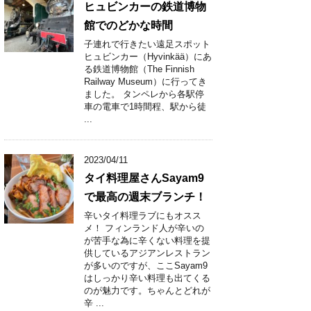
ヒュビンカーの鉄道博物
館でのどかな時間
子連れで行きたい遠足スポット
ヒュビンカー（Hyvinkää）にあ
る鉄道博物館（The Finnish
Railway Museum）に行ってき
ました。 タンペレから各駅停
車の電車で1時間程、駅から徒
...
2023/04/11
タイ料理屋さんSayam9
で最高の週末ブランチ！
辛いタイ料理ラブにもオスス
メ！ フィンランド人が辛いの
が苦手な為に辛くない料理を提
供しているアジアンレストラン
が多いのですが、ここSayam9
はしっかり辛い料理も出てくる
のが魅力です。ちゃんとどれが
辛 ...