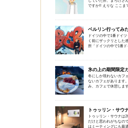
していた所、まろけさん
ですか!! えりな ここまでス
ベルリン行ってみ
ドイツの中で1番ドイツ
く前にザックリとした
所「ドイツの中で1番ドイ
氷の上の期間限定
冬にしか現れないカフ
ないカフェがあります
み、カフェで休憩します。
トゥッリン・サウ
トゥッリン・サウナは2
だけと思われがちなので
はミーティングにも最適な