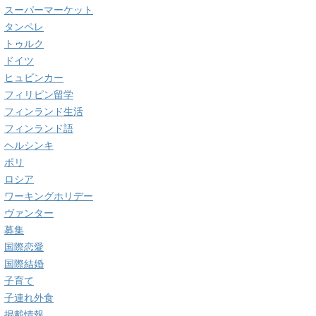
スーパーマーケット
タンペレ
トゥルク
ドイツ
ヒュビンカー
フィリピン留学
フィンランド生活
フィンランド語
ヘルシンキ
ポリ
ロシア
ワーキングホリデー
ヴァンター
募集
国際恋愛
国際結婚
子育て
子連れ外食
掲載情報