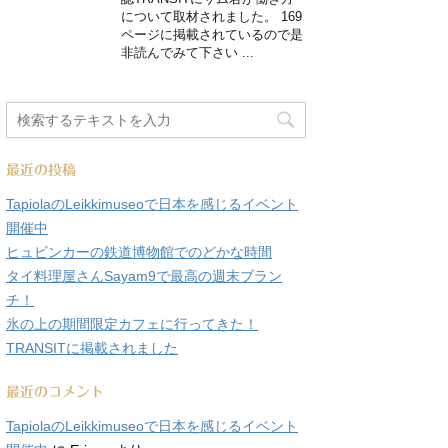
について取材されました。 169
ページに掲載されているので是
非読んでみて下さい ...
最近の投稿
TapiolaのLeikkimuseoで日本を感じるイベント
開催中
ヒュビンカーの鉄道博物館でのどかな時間
タイ料理屋さんSayam9で最高の週末ブラン
チ！
氷の上の期間限定カフェに行ってきた！
TRANSITに掲載されました
最近のコメント
TapiolaのLeikkimuseoで日本を感じるイベント