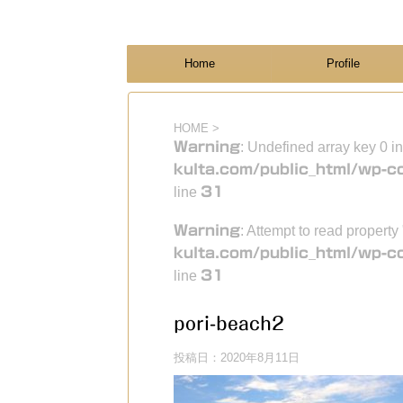
フィンランド国際結婚ブログ
KULTA
Home
Profile
HOME
>
Warning
: Undefined array key 0 i
kulta.com/public_html/wp-c
line
31
Warning
: Attempt to read property
kulta.com/public_html/wp-c
line
31
pori-beach2
投稿日：
2020年8月11日