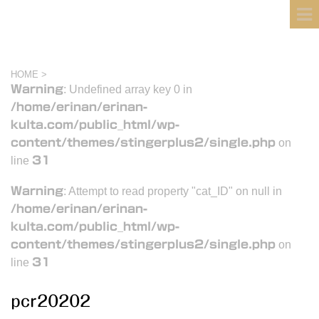
フィンランド国際結婚ブログ
KULTA
HOME
>
Warning
: Undefined array key 0 in
/home/erinan/erinan-
kulta.com/public_html/wp-
content/themes/stingerplus2/single.php
on
line
31
Warning
: Attempt to read property "cat_ID" on null in
/home/erinan/erinan-
kulta.com/public_html/wp-
content/themes/stingerplus2/single.php
on
line
31
pcr20202