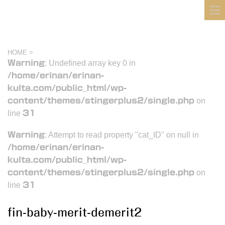
フィンランド国際結婚ブログ
KULTA
HOME
>
Warning
: Undefined array key 0 in
/home/erinan/erinan-
kulta.com/public_html/wp-
content/themes/stingerplus2/single.php
on
line
31
Warning
: Attempt to read property "cat_ID" on null in
/home/erinan/erinan-
kulta.com/public_html/wp-
content/themes/stingerplus2/single.php
on
line
31
fin-baby-merit-demerit2