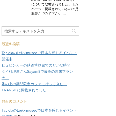
について取材されました。 169
ページに掲載されているので是
非読んでみて下さい ...
最近の投稿
TapiolaのLeikkimuseoで日本を感じるイベント
開催中
ヒュビンカーの鉄道博物館でのどかな時間
タイ料理屋さんSayam9で最高の週末ブラン
チ！
氷の上の期間限定カフェに行ってきた！
TRANSITに掲載されました
最近のコメント
TapiolaのLeikkimuseoで日本を感じるイベント