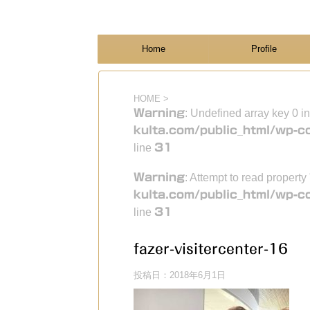
フィンランド国際結婚ブログ
KULTA
Home
Profile
HOME
>
Warning
: Undefined array key 0 i
kulta.com/public_html/wp-c
line
31
Warning
: Attempt to read property
kulta.com/public_html/wp-c
line
31
fazer-visitercenter-16
投稿日：
2018年6月1日