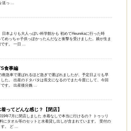
っ ...
日本よりも大人っぽい科学館かも 初めてHeurekaに行った時
ってめっちゃ子供っぽかったんだなと衝撃を受けました。娘が生ま
す。 一日 ...
YS食事編
かの救急車で運ばれるほど急ぎで運ばれましたが、予定日よりも早
ました。 出産のドタバタは長文になるのでまた今度にして、今回
す。 出産後分娩 ...
水着ってどんな感じ？【閉店】
019年7月に閉店しました 水着なしで本当に行けるの？ トゥッリ
浴料にタオル等のセットと水着貸し出しが含まれています。 受付の
 ど ...