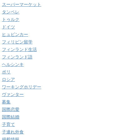
スーパーマーケット
タンペレ
トゥルク
ドイツ
ヒュビンカー
フィリピン留学
フィンランド生活
フィンランド語
ヘルシンキ
ポリ
ロシア
ワーキングホリデー
ヴァンター
募集
国際恋愛
国際結婚
子育て
子連れ外食
掲載情報