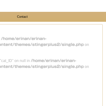
Contact
n
/home/erinan/erinan-
ontent/themes/stingerplus2/single.php
on
 "cat_ID" on null in
/home/erinan/erinan-
ontent/themes/stingerplus2/single.php
on