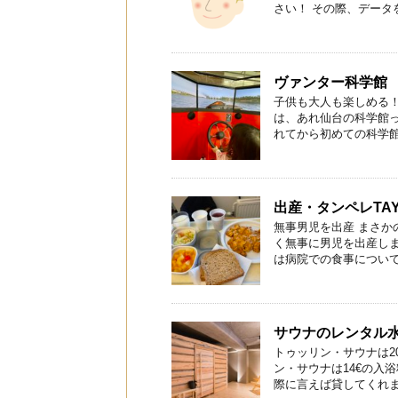
さい！ その際、データを送
ヴァンター科学館
子供も大人も楽しめる！ 
は、あれ仙台の科学館
れてから初めての科学館で
出産・タンペレTA
無事男児を出産 まさ
く無事に男児を出産し
は病院での食事についてで
サウナのレンタル
トゥッリン・サウナは2
ン・サウナは14€の入
際に言えば貸してくれます。