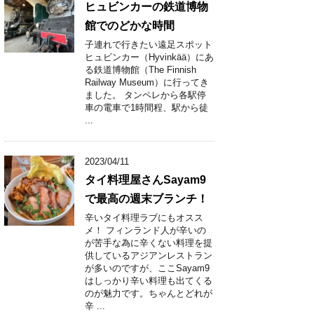
ヒュビンカーの鉄道博物
館でのどかな時間
子連れで行きたい遠足スポット
ヒュビンカー（Hyvinkää）にあ
る鉄道博物館（The Finnish
Railway Museum）に行ってき
ました。 タンペレから各駅停
車の電車で1時間程、駅から徒
...
2023/04/11
タイ料理屋さんSayam9
で最高の週末ブランチ！
辛いタイ料理ラブにもオスス
メ！ フィンランド人が辛いの
が苦手な為に辛くない料理を提
供しているアジアンレストラン
が多いのですが、ここSayam9
はしっかり辛い料理も出てくる
のが魅力です。ちゃんとどれが
辛 ...