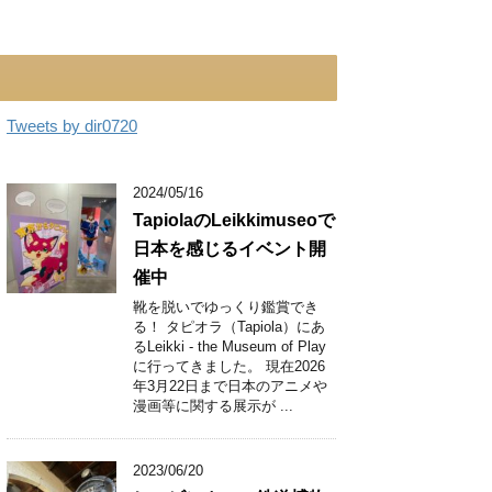
Tweets by dir0720
2024/05/16
TapiolaのLeikkimuseoで
日本を感じるイベント開
催中
靴を脱いでゆっくり鑑賞でき
る！ タピオラ（Tapiola）にあ
るLeikki - the Museum of Play
に行ってきました。 現在2026
年3月22日まで日本のアニメや
漫画等に関する展示が ...
2023/06/20