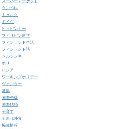
スーパーマーケット
タンペレ
トゥルク
ドイツ
ヒュビンカー
フィリピン留学
フィンランド生活
フィンランド語
ヘルシンキ
ポリ
ロシア
ワーキングホリデー
ヴァンター
募集
国際恋愛
国際結婚
子育て
子連れ外食
掲載情報