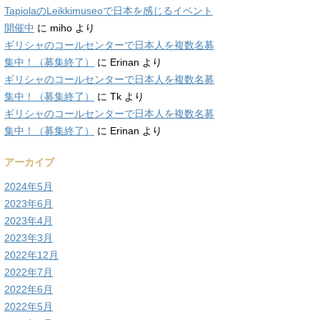
TapiolaのLeikkimuseoで日本を感じるイベント
開催中
に
miho
より
ギリシャのコールセンターで日本人を複数名募
集中！（募集終了）
に
Erinan
より
ギリシャのコールセンターで日本人を複数名募
集中！（募集終了）
に
Tk
より
ギリシャのコールセンターで日本人を複数名募
集中！（募集終了）
に
Erinan
より
アーカイブ
2024年5月
2023年6月
2023年4月
2023年3月
2022年12月
2022年7月
2022年6月
2022年5月