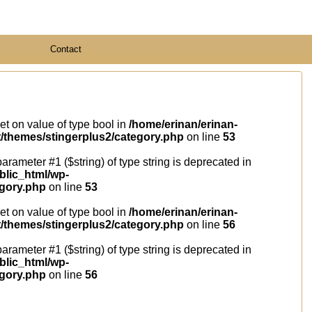
Contact
set on value of type bool in
/home/erinan/erinan-
t/themes/stingerplus2/category.php
on line
53
 parameter #1 ($string) of type string is deprecated in
blic_html/wp-
egory.php
on line
53
set on value of type bool in
/home/erinan/erinan-
t/themes/stingerplus2/category.php
on line
56
 parameter #1 ($string) of type string is deprecated in
blic_html/wp-
egory.php
on line
56