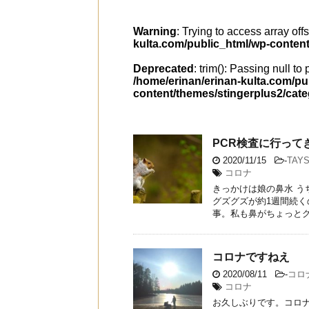
Warning
: Trying to access array off
kulta.com/public_html/wp-conten
Deprecated
: trim(): Passing null to
/home/erinan/erinan-kulta.com/pu
content/themes/stingerplus2/cat
PCR検査に行って
2020/11/15
-
TAY
コロナ
きっかけは娘の鼻水 う
グズグズが約1週間続
事。私も鼻がちょっとグズ
コロナですねえ
2020/08/11
-
コロ
コロナ
お久しぶりです。コロ