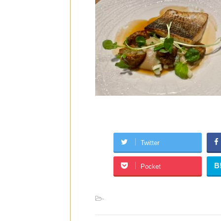
Twitter
B
Pocket
-