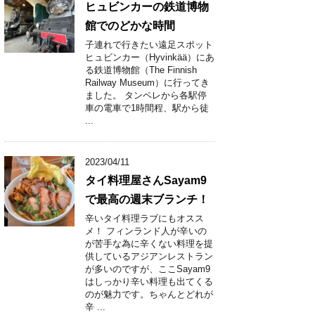
ヒュビンカーの鉄道博物
館でのどかな時間
子連れで行きたい遠足スポット
ヒュビンカー（Hyvinkää）にあ
る鉄道博物館（The Finnish
Railway Museum）に行ってき
ました。 タンペレから各駅停
車の電車で1時間程、駅から徒
...
2023/04/11
タイ料理屋さんSayam9
で最高の週末ブランチ！
辛いタイ料理ラブにもオスス
メ！ フィンランド人が辛いの
が苦手な為に辛くない料理を提
供しているアジアンレストラン
が多いのですが、ここSayam9
はしっかり辛い料理も出てくる
のが魅力です。ちゃんとどれが
辛 ...