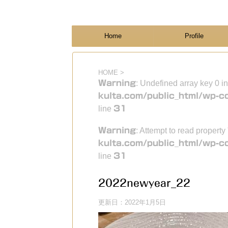
フィンランド国際結婚ブログ
KULTA
Home
Profile
HOME
>
Warning
: Undefined array key 0 i
kulta.com/public_html/wp-c
line
31
Warning
: Attempt to read property
kulta.com/public_html/wp-c
line
31
2022newyear_22
更新日：
2022年1月5日