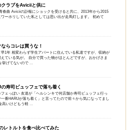
ラブをAviciiと供に
の青春曲 Aviciiの訃報にショックを受けると共に、2013年から2015
にワーホリしていた私としては思い出が走馬灯します。 初めて
ぐならコレは買うな！
早1年 相変わらず学生アパートに住んでいる私達ですが、収納が
増えている気が。 自分で買った物がほとんどですが、おかげさま
挙げてないので ...
Uの寿司ビュッフェで落ち着く
カフェっぽい 友達が「ヘルシンキで何店舗か寿司ビュッフェ行っ
一番HARUが落ち着く」と言ってたので前々から気になってまし
高いけどもう軽 ...
aのレトルトを食べ比べてみた