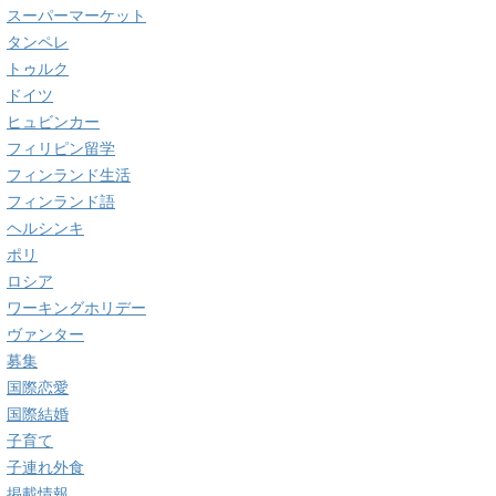
スーパーマーケット
タンペレ
トゥルク
ドイツ
ヒュビンカー
フィリピン留学
フィンランド生活
フィンランド語
ヘルシンキ
ポリ
ロシア
ワーキングホリデー
ヴァンター
募集
国際恋愛
国際結婚
子育て
子連れ外食
掲載情報