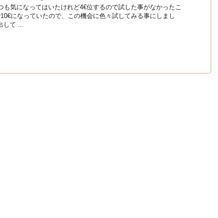
た いつも気になってはいたけれど4€位するので試した事がなかったこ
で10€になっていたので、この機会に色々試してみる事にしまし
て ...