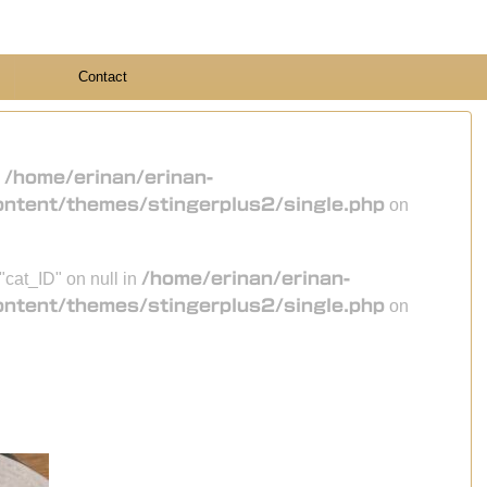
Contact
n
/home/erinan/erinan-
ontent/themes/stingerplus2/single.php
on
 "cat_ID" on null in
/home/erinan/erinan-
ontent/themes/stingerplus2/single.php
on