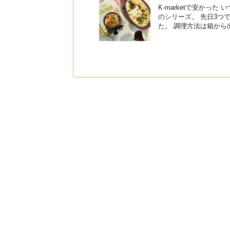
K-marketで安かっ
のシリーズ。 先日3つ
た。 調理方法は箱から出し