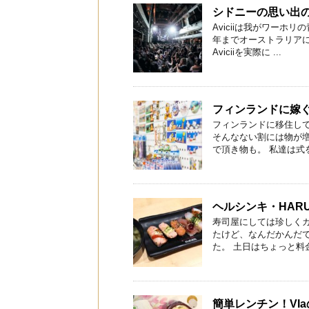
シドニーの思い出のク
Aviciiは我がワーホリ
年までオーストラリア
Aviciiを実際に ...
フィンランドに嫁
フィンランドに移住して
そんなない割には物が
で頂き物も。 私達は式を
ヘルシンキ・HAR
寿司屋にしては珍しく
たけど、なんだかんだで
た。 土日はちょっと料金
簡単レンチン！VI