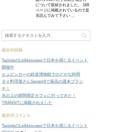
について取材されました。 169
ページに掲載されているので是
非読んでみて下さい ...
最近の投稿
TapiolaのLeikkimuseoで日本を感じるイベント
開催中
ヒュビンカーの鉄道博物館でのどかな時間
タイ料理屋さんSayam9で最高の週末ブラン
チ！
氷の上の期間限定カフェに行ってきた！
TRANSITに掲載されました
最近のコメント
TapiolaのLeikkimuseoで日本を感じるイベント