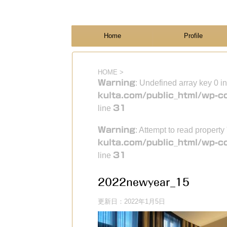
フィンランド国際結婚ブログ
KULTA
Home
Profile
HOME
>
Warning
: Undefined array key 0 i
kulta.com/public_html/wp-c
line
31
Warning
: Attempt to read property
kulta.com/public_html/wp-c
line
31
2022newyear_15
更新日：
2022年1月5日