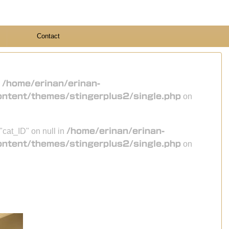
Contact
n
/home/erinan/erinan-
ontent/themes/stingerplus2/single.php
on
 "cat_ID" on null in
/home/erinan/erinan-
ontent/themes/stingerplus2/single.php
on