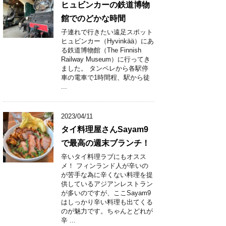
ヒュビンカーの鉄道博物
館でのどかな時間
子連れで行きたい遠足スポット
ヒュビンカー（Hyvinkää）にあ
る鉄道博物館（The Finnish
Railway Museum）に行ってき
ました。 タンペレから各駅停
車の電車で1時間程、駅から徒
...
2023/04/11
タイ料理屋さんSayam9
で最高の週末ブランチ！
辛いタイ料理ラブにもオスス
メ！ フィンランド人が辛いの
が苦手な為に辛くない料理を提
供しているアジアンレストラン
が多いのですが、ここSayam9
はしっかり辛い料理も出てくる
のが魅力です。ちゃんとどれが
辛 ...