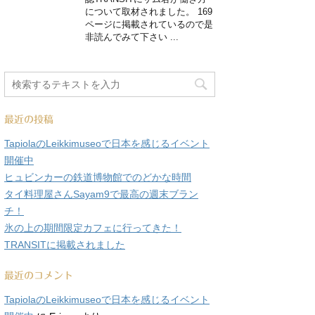
について取材されました。 169
ページに掲載されているので是
非読んでみて下さい ...
最近の投稿
TapiolaのLeikkimuseoで日本を感じるイベント
開催中
ヒュビンカーの鉄道博物館でのどかな時間
タイ料理屋さんSayam9で最高の週末ブラン
チ！
氷の上の期間限定カフェに行ってきた！
TRANSITに掲載されました
最近のコメント
TapiolaのLeikkimuseoで日本を感じるイベント