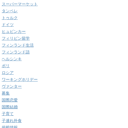
スーパーマーケット
タンペレ
トゥルク
ドイツ
ヒュビンカー
フィリピン留学
フィンランド生活
フィンランド語
ヘルシンキ
ポリ
ロシア
ワーキングホリデー
ヴァンター
募集
国際恋愛
国際結婚
子育て
子連れ外食
掲載情報