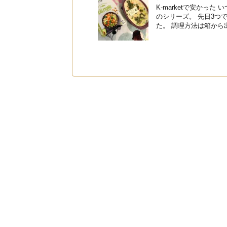
K-marketで安かっ
のシリーズ。 先日3つ
た。 調理方法は箱から出し