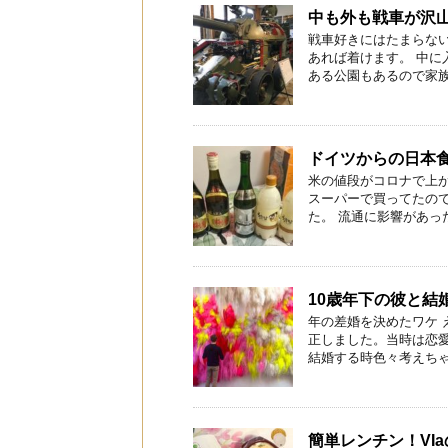
中も外も戦車が沢
戦車好きにはたまらない
あれば着けます。 中
ある公園もあるので家族連
ドイツからの日本
米の値段がコロナで上
スーパーで買ってたので
た。 流通に影響があった
10歳年下の彼と結
年の差婚を決めたワケ 
正しました。当時は恋
結婚する時色々考えちゃう
簡単レンチン！VI