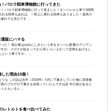
山！パロラ戦車博物館に行ってきた
！ パロラ戦車博物館に行って来ました！タンペレから車で1時間
に入れる戦車もあれば、一部上に乗れる戦車もありました！遊具の
れでも安心です ...
食通販にハマる
がった！ 我が家はゆめにしきという米をタンペレ駅裏のアジアン
すが、コロナが始まってから5€くらい上がって悲鳴をあげまし
という事ですが、 ...
婚した理由10個！
えりな この話は去年（2018年）5月に下書きしていた物に加筆修
愛系のブログの下書きを頑張っていたんですね笑 年の差があると
人もいると ...
aのレトルトを食べ比べてみた