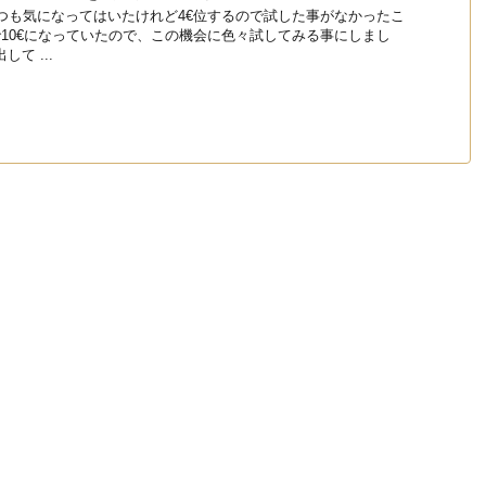
た いつも気になってはいたけれど4€位するので試した事がなかったこ
で10€になっていたので、この機会に色々試してみる事にしまし
て ...