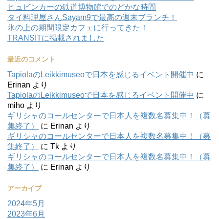
ヒュビンカーの鉄道博物館でのどかな時間
タイ料理屋さんSayam9で最高の週末ブランチ！
氷の上の期間限定カフェに行ってきた！
TRANSITに掲載されました
最近のコメント
TapiolaのLeikkimuseoで日本を感じるイベント開催中
に
Erinan
より
TapiolaのLeikkimuseoで日本を感じるイベント開催中
に
miho
より
ギリシャのコールセンターで日本人を複数名募集中！（募
集終了）
に
Erinan
より
ギリシャのコールセンターで日本人を複数名募集中！（募
集終了）
に
Tk
より
ギリシャのコールセンターで日本人を複数名募集中！（募
集終了）
に
Erinan
より
アーカイブ
2024年5月
2023年6月