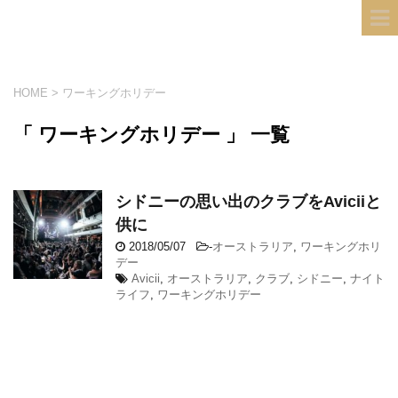
フィンランド国際結婚ブログ
KULTA
HOME
>
ワーキングホリデー
「 ワーキングホリデー 」 一覧
シドニーの思い出のクラブをAviciiと
供に
2018/05/07
-
オーストラリア
,
ワーキングホリ
デー
Avicii
,
オーストラリア
,
クラブ
,
シドニー
,
ナイト
ライフ
,
ワーキングホリデー