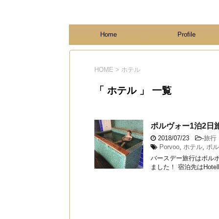
フィンランド国際結婚ブログ
KULTA
Home
Profile
HOME
>
ホテル
「 ホテル 」 一覧
ポルヴォー1泊2日
2018/07/23
-
旅行
Porvoo
,
ホテル
,
ポル
バースデー旅行はポルボ
ました！ 宿泊先はHotelli