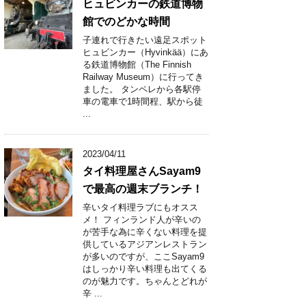
ヒュビンカーの鉄道博物
館でのどかな時間
子連れで行きたい遠足スポット
ヒュビンカー（Hyvinkää）にあ
る鉄道博物館（The Finnish
Railway Museum）に行ってき
ました。 タンペレから各駅停
車の電車で1時間程、駅から徒
...
2023/04/11
タイ料理屋さんSayam9
で最高の週末ブランチ！
辛いタイ料理ラブにもオスス
メ！ フィンランド人が辛いの
が苦手な為に辛くない料理を提
供しているアジアンレストラン
が多いのですが、ここSayam9
はしっかり辛い料理も出てくる
のが魅力です。ちゃんとどれが
辛 ...