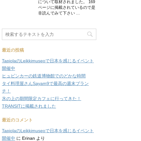
について取材されました。 169
ページに掲載されているので是
非読んでみて下さい ...
最近の投稿
TapiolaのLeikkimuseoで日本を感じるイベント
開催中
ヒュビンカーの鉄道博物館でのどかな時間
タイ料理屋さんSayam9で最高の週末ブラン
チ！
氷の上の期間限定カフェに行ってきた！
TRANSITに掲載されました
最近のコメント
TapiolaのLeikkimuseoで日本を感じるイベント
開催中
に
Erinan
より