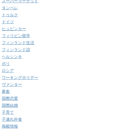
スーパーマーケット
タンペレ
トゥルク
ドイツ
ヒュビンカー
フィリピン留学
フィンランド生活
フィンランド語
ヘルシンキ
ポリ
ロシア
ワーキングホリデー
ヴァンター
募集
国際恋愛
国際結婚
子育て
子連れ外食
掲載情報