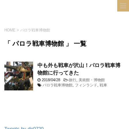
フィンランド国際結婚ブログ
KULTA
HOME
>
パロラ戦車博物館
「 パロラ戦車博物館 」 一覧
中も外も戦車が沢山！パロラ戦車博
物館に行ってきた
2018/04/28
-
旅行
,
美術館・博物館
パロラ戦車博物館
,
フィンランド
,
戦車
Tweets by dir0720