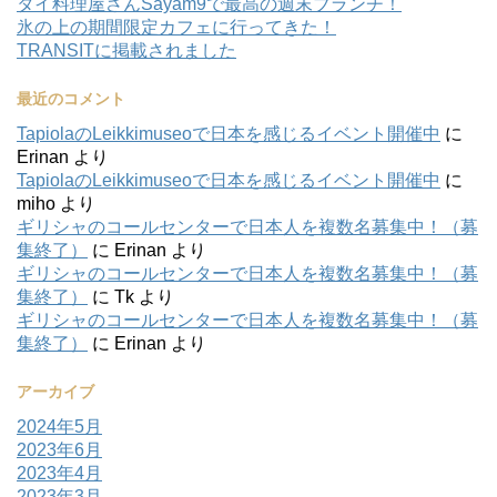
タイ料理屋さんSayam9で最高の週末ブランチ！
氷の上の期間限定カフェに行ってきた！
TRANSITに掲載されました
最近のコメント
TapiolaのLeikkimuseoで日本を感じるイベント開催中
に
Erinan
より
TapiolaのLeikkimuseoで日本を感じるイベント開催中
に
miho
より
ギリシャのコールセンターで日本人を複数名募集中！（募
集終了）
に
Erinan
より
ギリシャのコールセンターで日本人を複数名募集中！（募
集終了）
に
Tk
より
ギリシャのコールセンターで日本人を複数名募集中！（募
集終了）
に
Erinan
より
アーカイブ
2024年5月
2023年6月
2023年4月
2023年3月